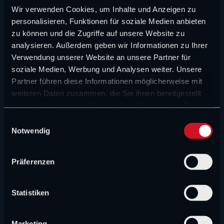
Wir verwenden Cookies, um Inhalte und Anzeigen zu
personalisieren, Funktionen für soziale Medien anbieten
FORMEL 1 NEWS
zu können und die Zugriffe auf unsere Website zu
Aston Martin verliert nächste zentrale Figur –
analysieren. Außerdem geben wir Informationen zu Ihrer
Newey setzt neuen Fokus
Verwendung unserer Website an unsere Partner für
soziale Medien, Werbung und Analysen weiter. Unsere
FORMEL 1 NEWS
Partner führen diese Informationen möglicherweise mit
Großer Audi-Angriff nach der Sommerpause?
weiteren Daten zusammen, die Sie ihnen bereitgestellt
haben oder die sie im Rahmen Ihrer Nutzung der Dienste
gesammelt haben.
FORMEL 1 NEWS
E
Notwendig
i
David Schumacher im Baby-Glück
n
w
Präferenzen
FORMEL 1 NEWS
i
Hadjar fällt Zwischenfazit und hat klares Ziel
l
l
Statistiken
i
MEINUNG & KOMMENTAR
g
Die Zukunftsvisionen von Vowles zerstören die
Marketing