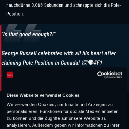
hauchdünne 0.068 Sekunden und schnappte sich die Pole-
Position.
"Is that good enough?!"
George Russell celebrates with all his heart after
claiming Pole Position in Canada! 👏🗣️
#F1
#CanadianGP
pic.twitter.com/HvB3Z1F6Et
— Formula 1 (@F1)
May 23, 2026
Diese Webseite verwendet Cookies
Wir verwenden Cookies, um Inhalte und Anzeigen zu
Damit wird Mercedes das morgige Rennen aus der ersten
personalisieren, Funktionen für soziale Medien anbieten
Startreihe vor den beiden McLaren von Lando Norris und
zu können und die Zugriffe auf unsere Website zu
Oscar Piastri in Angriff nehmen. Auf P5 reiht sich Lewis
analysieren. Außerdem geben wir Informationen zu Ihrer