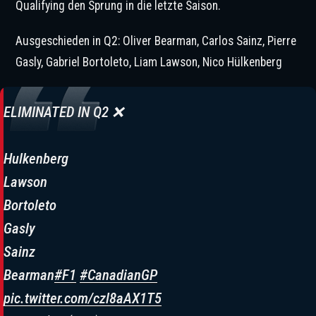
Qualifying den Sprung in die letzte Saison.
Ausgeschieden in Q2: Oliver Bearman, Carlos Sainz, Pierre
Gasly, Gabriel Bortoleto, Liam Lawson, Nico Hülkenberg
ELIMINATED IN Q2 ❌
Hulkenberg
Lawson
Bortoleto
Gasly
Sainz
Bearman
#F1
#CanadianGP
pic.twitter.com/czl8aAX1T5