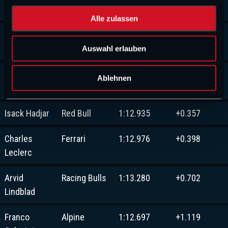
a
Oscar Piastri
McLaren
1:12.781
+0.203
u
Alle zulassen
s
Lewis
Ferrari
1:12.868
+0.290
w
Hamilton
Auswahl erlauben
a
h
Max
Red Bull
1:12.907
+0.329
l
Ablehnen
Verstappen
Isack Hadjar
Red Bull
1:12.935
+0.357
Charles
Ferrari
1:12.976
+0.398
Leclerc
Arvid
Racing Bulls
1:13.280
+0.702
Lindblad
Franco
Alpine
1:12.697
+1.119