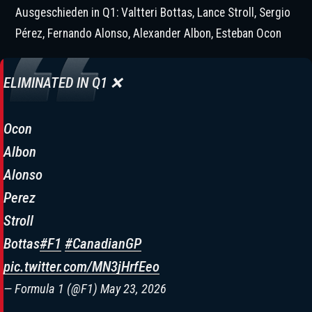
Ausgeschieden in Q1: Valtteri Bottas, Lance Stroll, Sergio
Pérez, Fernando Alonso, Alexander Albon, Esteban Ocon
ELIMINATED IN Q1 ❌
Ocon
Albon
Alonso
Perez
Stroll
Bottas
#F1
#CanadianGP
pic.twitter.com/MN3jHrfEeo
— Formula 1 (@F1)
May 23, 2026