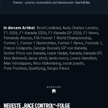
Themen – präzise, verständlich und faktenbasiert.
See Full Bio
In diesem Artikel:
Arvid Lindblad
,
Audi
,
Charles Leclerc
,
F1 2026
,
F1 Kanada 2026
,
F1 Kanada GP 2026
,
F1 News
,
Fernando Alonso
,
FIA Formel 1 World Championship
,
Formel 1
,
Formel 1 Nachrichten
,
Formel 1 News
,
Formula 1
,
Franco Colapinto
,
George Russell
,
GP von Kanada
,
Großer Preis von Kanada
,
Isack Hadjar
,
Kanada
,
Kanada GP
,
Kimi Antonelli
,
lance stroll
,
lando norris
,
Lewis Hamilton
,
Max Verstappen
,
Nico Hülkenberg
,
oscar piastri
,
Pole Position
,
Qualifying
,
Sergio Pérez
WERBUNG
NEUESTE „RACE CONTROL“-FOLGE