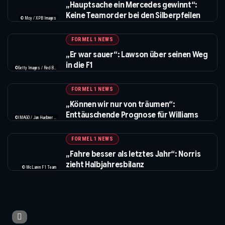
„Hauptsache ein Mercedes gewinnt“:
Keine Teamorder bei den Silberpfeilen
© Moy / XPB Images
FORMEL 1 NEWS
„Er war sauer“: Lawson über seinen Weg
in die F1
©Getty Images / Red Bull / XPB Images
FORMEL 1 NEWS
„Können wir nur von träumen“:
Enttäuschende Prognose für Williams
©IMAGO / Jan Huebner / XPB Images
FORMEL 1 NEWS
„Fahre besser als letztes Jahr“: Norris
zieht Halbjahresbilanz
© McLaren F1 Team