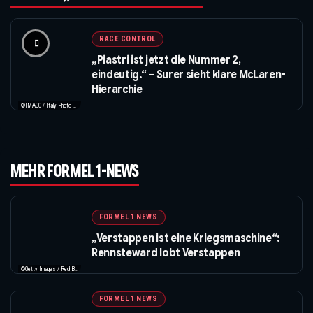
RACE CONTROL
„Piastri ist jetzt die Nummer 2,
eindeutig.“ – Surer sieht klare McLaren-
Hierarchie
©IMAGO / Italy Photo Press / XPB Images
MEHR FORMEL 1-NEWS
FORMEL 1 NEWS
„Verstappen ist eine Kriegsmaschine“:
Rennsteward lobt Verstappen
©Getty Images / Red Bull / XPB Images
FORMEL 1 NEWS