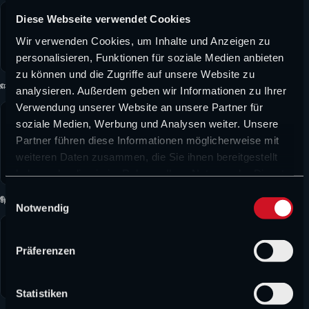
MEINUNG &
Diese Webseite verwendet Cookies
CHAMP1 NEWS (VIDEO)
Die Zukunf
Wir verwenden Cookies, um Inhalte und Anzeigen zu
Verstappen-Wirbel, Fahrermarkt-
von Vowles
personalisieren, Funktionen für soziale Medien anbieten
Poker, Aston-Martin-Umbau und neue
die Gegen
David Heermann
zu können und die Zugriffe auf unsere Website zu
F1-Startzeiten
Williams
© Bearne / XPB Images
analysieren. Außerdem geben wir Informationen zu Ihrer
Verwendung unserer Website an unsere Partner für
CHAMP1 NEW
FORMEL 1 NEWS
soziale Medien, Werbung und Analysen weiter. Unsere
Verstappe
„Risiko minimieren“: Häkkinen äußert
Partner führen diese Informationen möglicherweise mit
Fahrermar
sich deutlich zu Verstappen-
weiteren Daten zusammen, die Sie ihnen bereitgestellt
Aston-Mar
Gerüchten
CHAMP1 Redakti
haben oder die sie im Rahmen Ihrer Nutzung der Dienste
Umbau und
1 Tag
gesammelt haben.
E
Startzeite
WERBUNG
©IMAGO / NurPhoto / Beautiful Sports
Notwendig
i
FORMEL 1 N
n
w
„Risiko
Präferenzen
i
minimieren
l
Häkkinen
David Heermann
äußert sic
l
Statistiken
vor 1 Tag