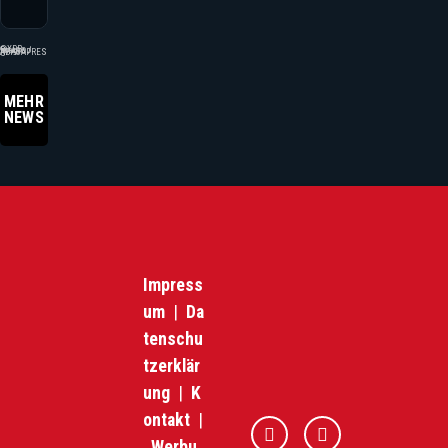
Briatore
David Heermann
enthüllt ir
vor 2 Tagen
Pläne mit
©XPB Images / IMAGO / ABACAPRESS
Donald Tr
MEHR
NEWS
Impress
um
|
Da
tenschu
tzerklär
ung
|
K
ontakt
|
Werbu