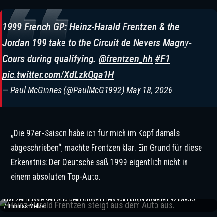
1999 French GP: Heinz-Harald Frentzen & the
Jordan 199 take to the Circuit de Nevers Magny-
Cours during qualifying.
@frentzen_hh
#F1
pic.twitter.com/XdLzkQga1H
— Paul McGinnes (@PaulMcG1992)
May 18, 2026
„Die 97er-Saison habe ich für mich im Kopf damals
abgeschrieben“, machte Frentzen klar. Ein Grund für diese
Erkenntnis: Der Deutsche saß 1999 eigentlich nicht in
einem absoluten Top-Auto.
Frantzen musste sein Auto beim Großen Preis von Europa abstellen. © IMAGO
/ Thomas Melzer