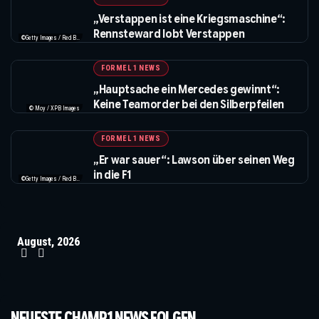
„Verstappen ist eine Kriegsmaschine“:
Rennsteward lobt Verstappen
©Getty Images / Red Bull / XPB Images
FORMEL 1 NEWS
„Hauptsache ein Mercedes gewinnt“:
Keine Teamorder bei den Silberpfeilen
© Moy / XPB Images
FORMEL 1 NEWS
„Er war sauer“: Lawson über seinen Weg
in die F1
©Getty Images / Red Bull / XPB Images
August, 2026
NEUESTE CHAMP1 NEWS FOLGEN