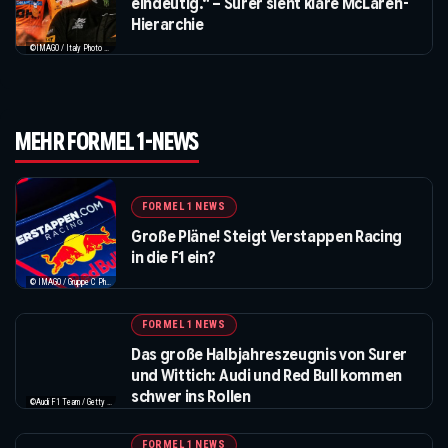
eindeutig.“ – Surer sieht klare McLaren-
Hierarchie
©IMAGO / Italy Photo Press / XPB Images
MEHR FORMEL 1-NEWS
FORMEL 1 NEWS
Große Pläne! Steigt Verstappen Racing
in die F1 ein?
© IMAGO / Gruppe C Photography
FORMEL 1 NEWS
Das große Halbjahreszeugnis von Surer
und Wittich: Audi und Red Bull kommen
schwer ins Rollen
©Audi F1 Team / Getty Images / Red Bull / XPB Images / IMAGO
FORMEL 1 NEWS