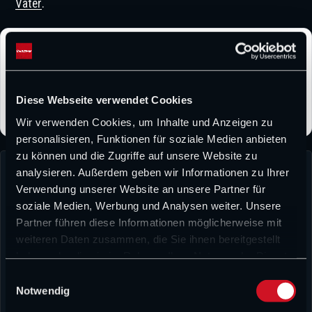
Vater
.
CHAMP1.NEWS bei Google bevorzugen
Folge CHAMP1.NEWS als bevorzugter Quelle und erhalte
unsere Formel-1-News häufiger direkt bei Google.
Diese Webseite verwendet Cookies
Wir verwenden Cookies, um Inhalte und Anzeigen zu
personalisieren, Funktionen für soziale Medien anbieten
zu können und die Zugriffe auf unsere Website zu
analysieren. Außerdem geben wir Informationen zu Ihrer
Verwendung unserer Website an unsere Partner für
soziale Medien, Werbung und Analysen weiter. Unsere
Partner führen diese Informationen möglicherweise mit
weiteren Daten zusammen, die Sie ihnen bereitgestellt
haben oder die sie im Rahmen Ihrer Nutzung der Dienste
David Heermann
gesammelt haben.
E
David Heermann verbindet sportliche Leidenschaft mit journalistischem
Notwendig
Anspruch. Bereits während seines Medienwissenschaftsstudiums stand für
i
ihn fest, dass er seinen beruflichen Weg im Sportjournalismus gehen möchte.
n