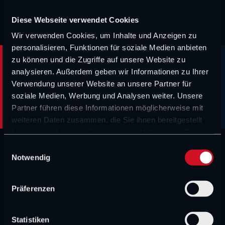
wieder mit seinem Vater verglichen wurde. Jacques
wollte seinen eigenen Weg gehen.
Diese Webseite verwendet Cookies
Wir verwenden Cookies, um Inhalte und Anzeigen zu
personalisieren, Funktionen für soziale Medien anbieten
zu können und die Zugriffe auf unsere Website zu
analysieren. Außerdem geben wir Informationen zu Ihrer
„Ich wollte nicht als Villeneuve Champion
Verwendung unserer Website an unsere Partner für
werden, sondern wegen meiner selbst.“
soziale Medien, Werbung und Analysen weiter. Unsere
Partner führen diese Informationen möglicherweise mit
weiteren Daten zusammen, die Sie ihnen bereitgestellt
haben oder die sie im Rahmen Ihrer Nutzung der Dienste
gesammelt haben.
E
Er sei nicht gefahren, um das Erbe seines Vaters
Notwendig
i
fortzusetzen, sondern weil er es selbst geliebt habe. Er
n
w
hatte immer Angst davor, etwas Falsches zu sagen, wenn
Präferenzen
i
er über seinen Vater sprach.
l
l
Statistiken