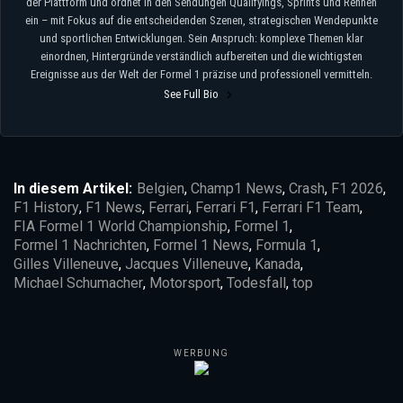
der Plattform und ordnet in den Sendungen Qualifyings, Sprints und Rennen
ein – mit Fokus auf die entscheidenden Szenen, strategischen Wendepunkte
und sportlichen Entwicklungen. Sein Anspruch: komplexe Themen klar
einordnen, Hintergründe verständlich aufbereiten und die wichtigsten
Ereignisse aus der Welt der Formel 1 präzise und professionell vermitteln.
See Full Bio
In diesem Artikel:
Belgien
,
Champ1 News
,
Crash
,
F1 2026
,
F1 History
,
F1 News
,
Ferrari
,
Ferrari F1
,
Ferrari F1 Team
,
FIA Formel 1 World Championship
,
Formel 1
,
Formel 1 Nachrichten
,
Formel 1 News
,
Formula 1
,
Gilles Villeneuve
,
Jacques Villeneuve
,
Kanada
,
Michael Schumacher
,
Motorsport
,
Todesfall
,
top
WERBUNG