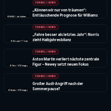
FORMEL 1 NEWS
„Können wir nur von träumen“:
Enttäuschende Prognose für Williams
©IMAGO / Jan Huebner / XPB Images
FORMEL 1 NEWS
„Fahre besser als letztes Jahr“: Norris
zieht Halbjahresbilanz
© McLaren F1 Team
FORMEL 1 NEWS
Aston Martin verliert nächste zentrale
Figur – Newey setzt neuen Fokus
© Price / XPB Images
FORMEL 1 NEWS
Großer Audi-Angriff nach der
Sommerpause?
© Bearne / XPB Images