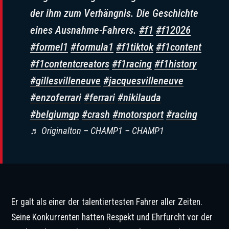
der ihm zum Verhängnis. Die Geschichte
eines Ausnahme-Fahrers.
#f1
#f12026
#formel1
#formula1
#f1tiktok
#f1content
#f1contentcreators
#f1racing
#f1history
#gillesvilleneuve
#jacquesvilleneuve
#enzoferrari
#ferrari
#nikilauda
#belgiumgp
#crash
#motorsport
#racing
♬ Originalton – CHAMP1 – CHAMP1
Er galt als einer der talentiertesten Fahrer aller Zeiten.
Seine Konkurrenten hatten Respekt und Ehrfurcht vor der