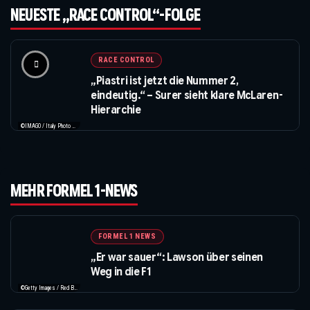
NEUESTE „RACE CONTROL“-FOLGE
RACE CONTROL
„Piastri ist jetzt die Nummer 2,
eindeutig.“ – Surer sieht klare McLaren-
Hierarchie
©IMAGO / Italy Photo Press / XPB Images
MEHR FORMEL 1-NEWS
FORMEL 1 NEWS
„Er war sauer“: Lawson über seinen
Weg in die F1
©Getty Images / Red Bull / XPB Images