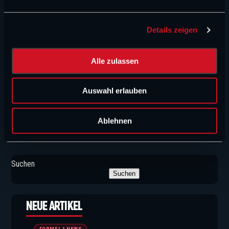
n
g
Details zeigen
s
a
u
Alle zulassen
s
w
Auswahl erlauben
a
h
l
MEHR NEWS
Ablehnen
Suchen
Suchen
NEUE ARTIKEL