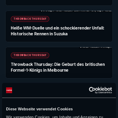
© XPB Images / IMAGO / HochZwei / ZUMA Press Wire / Getty Images / Red Bull
THROWBACK THURSDAY
Heiße WM-Duelle und ein schockierender Unfall:
Historische Rennen in Suzuka
© IMAGO / HochZwei / XPB Images
THROWBACK THURSDAY
Throwback Thursday: Die Geburt des britischen
Formel-1-Königs in Melbourne
Aston Martin verliert nächste zentrale
Figur – Newey setzt neuen Fokus
von David Heermann
6. August 2026
Diese Webseite verwendet Cookies
Wir verwenden Cookies, um Inhalte und Anzeigen zu
Großer Audi-Angriff nach der