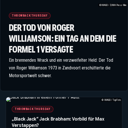
©IMAGO / ZUMA Press Wire
THROWBACK THURSDAY
DER TOD VON ROGER
WILLIAMSON: EIN TAG AN DEM DIE
FORMEL 1 VERSAGTE
Ein brennendes Wrack und ein verzweifelter Held: Der Tod
von Roger Williamson 1973 in Zandvoort erschütterte die
Motorsportwelt schwer.
© IMAGO / TopFoto
THROWBACK THURSDAY
„Black Jack“ Jack Brabham: Vorbild für Max
Verstappen?