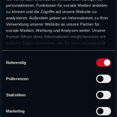
Sommerpause?
personalisieren, Funktionen für soziale Medien anbieten
von David Heermann
zu können und die Zugriffe auf unsere Website zu
6. August 2026
analysieren. Außerdem geben wir Informationen zu Ihrer
Verwendung unserer Website an unsere Partner für
David Schumacher im Baby-Glück
soziale Medien, Werbung und Analysen weiter. Unsere
von David Heermann
6. August 2026
Partner führen diese Informationen möglicherweise mit
weiteren Daten zusammen, die Sie ihnen bereitgestellt
haben oder die sie im Rahmen Ihrer Nutzung der Dienste
Hadjar fällt Zwischenfazit und hat klares Ziel
gesammelt haben.
E
von David Heermann
Notwendig
i
6. August 2026
n
w
Präferenzen
Die Zukunftsvisionen von Vowles zerstören
i
die Gegenwart von Williams
l
von David Heermann
l
Statistiken
5. August 2026
i
g
WERBUNG
Marketing
u