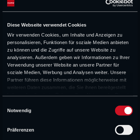
NEUESTE „RACE CONTROL“-FOLGE
Diese Webseite verwendet Cookies
RACE CONTROL
Wir verwenden Cookies, um Inhalte und Anzeigen zu
„Piastri ist jetzt die Nummer 2,
personalisieren, Funktionen für soziale Medien anbieten
eindeutig.“ – Surer sieht klare McLaren-
zu können und die Zugriffe auf unsere Website zu
Hierarchie
analysieren. Außerdem geben wir Informationen zu Ihrer
©IMAGO / Italy Photo Press / XPB Images
Verwendung unserer Website an unsere Partner für
soziale Medien, Werbung und Analysen weiter. Unsere
Partner führen diese Informationen möglicherweise mit
MEHR FORMEL 1-NEWS
weiteren Daten zusammen, die Sie ihnen bereitgestellt
haben oder die sie im Rahmen Ihrer Nutzung der Dienste
gesammelt haben.
E
FORMEL 1 NEWS
Notwendig
i
„Fahre besser als letztes Jahr“: Norris
n
zieht Halbjahresbilanz
w
Präferenzen
© McLaren F1 Team
i