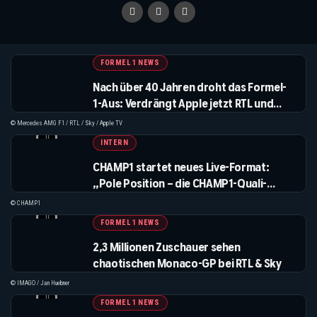
FORMEL 1 NEWS
Nach über 40 Jahren droht das Formel-
1-Aus: Verdrängt Apple jetzt RTL und
Sky?
© Mercedes AMG F1 / RTL / Sky / Apple TV
INTERN
CHAMP1 startet neues Live-Format:
„Pole Position – die CHAMP1-Quali-
Analyse“ feiert in Spa Premiere
© CHAMP1
FORMEL 1 NEWS
2,3 Millionen Zuschauer sehen
chaotischen Monaco-GP bei RTL & Sky
© IMAGO / Jan Huebner
FORMEL 1 NEWS