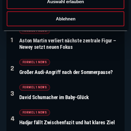
Auswahl erlauben
a
h
NEUE ARTIKEL
l
Ablehnen
FORMEL 1 NEWS
Aston Martin verliert nächste zentrale Figur –
Newey setzt neuen Fokus
FORMEL 1 NEWS
Großer Audi-Angriff nach der Sommerpause?
FORMEL 1 NEWS
David Schumacher im Baby-Glück
FORMEL 1 NEWS
Hadjar fällt Zwischenfazit und hat klares Ziel