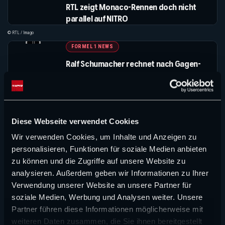
RTL zeigt Monaco-Rennen doch nicht
parallel auf NITRO
© RTL / Imago
FORMEL 1 NEWS
Ralf Schumacher rechnet nach Gagen-
Enthüllung mit BILD und
Unterhaltungschefin Tanja May ab!
© ©IMAGO / Sven Simon / BILD.de
FORMEL 1 NEWS
„Niemand sprach. Jeder konzentrierte
Diese Webseite verwendet Cookies
sich auf seine Aufgabe“ – Schumis
Wir verwenden Cookies, um Inhalte und Anzeigen zu
Rettungspilot spricht 12 Jahre nach dem
© IMAGO / ABACAPRESS / L'Équipe
personalisieren, Funktionen für soziale Medien anbieten
Unglück von Méribel
zu können und die Zugriffe auf unsere Website zu
FORMEL 1 NEWS
analysieren. Außerdem geben wir Informationen zu Ihrer
RTL vollzieht Sky-Übernahme ab
Verwendung unserer Website an unsere Partner für
Montag: Verschwinden jetzt auch die
soziale Medien, Werbung und Analysen weiter. Unsere
Kooperationen mit Sky UK und Sky Italia?
© IMAGO / Panama Pictures
Partner führen diese Informationen möglicherweise mit
WOCHENRÜCKBLICK
weiteren Daten zusammen, die Sie ihnen bereitgestellt