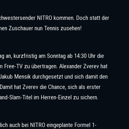
ha Roos (m.) & Peter Hardenacke (r.) in Monaco | © IMAGO / Jan Huebn
 Schwestersender NITRO kommen. Doch statt der
en Zuschauer nun Tennis zusehen!
Jakub Mensik und Alexander Zverev | © IMAGO / UPI Pho
g an, kurzfristig am Sonntag ab 14:30 Uhr die
m Free-TV zu übertragen. Alexander Zverev hat
 Jakub Mensik durchgesetzt und sich damit den
Damit hat Zverev die Chance, sich als erster
nd-Slam-Titel im Herren-Einzel zu sichern.
Archivbild: Boris Becker 1996 | © IMAGO / Kosec
lich auch bei NITRO eingeplante Formel 1-