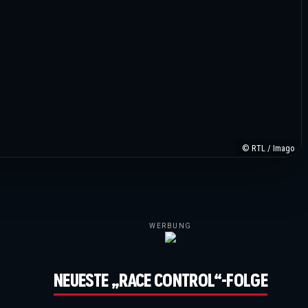
© RTL / Imago
WERBUNG
NEUESTE „RACE CONTROL“-FOLGE
©IMAGO / Italy Photo Press / XPB Images