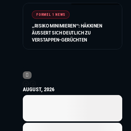
©IMAGO / PsnewZ / XPB Images
FORMEL 1 NEWS
„RISIKO MINIMIEREN“: HÄKKINEN
ÄUSSERT SICH DEUTLICH ZU V
ERSTAPPEN-GERÜCHTEN
AUGUST, 2026