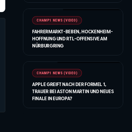
©Getty Images / Red Bull / XPB Images
CHAMP1 NEWS (VIDEO)
FAHRERMARKT-BEBEN, HOCKENHEIM-
HOFFNUNG UND RTL-OFFENSIVE AM
NÜRBURGRING
©IMAGO / Eibner / Beautiful Sports / Apple
CHAMP1 NEWS (VIDEO)
APPLE GREIFT NACH DER FORMEL 1,
TRAUER BEI ASTON MARTIN UND NEUES
FINALE IN EUROPA?