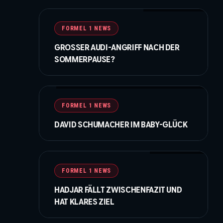
© Bearne / XPB Images
FORMEL 1 NEWS
GROSSER AUDI-ANGRIFF NACH DER S
OMMERPAUSE?
©IMAGO / HochZwei / instagram.com/davidschumacher_official
FORMEL 1 NEWS
DAVID SCHUMACHER IM BABY-GLÜCK
© Moy / XPB Images
FORMEL 1 NEWS
HADJAR FÄLLT ZWISCHENFAZIT UND
HAT KLARES ZIEL