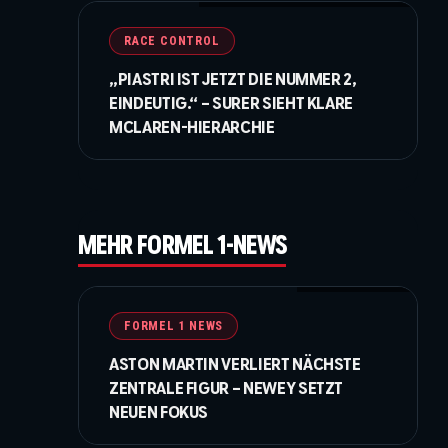
er
RACE CONTROL
„PIASTRI IST JETZT DIE NUMMER 2,
EINDEUTIG.“ – SURER SIEHT KLARE
MCLAREN-HIERARCHIE
to
MEHR FORMEL 1-NEWS
© Price / XPB Images
FORMEL 1 NEWS
ASTON MARTIN VERLIERT NÄCHSTE
ki
ZENTRALE FIGUR – NEWEY SETZT
NEUEN FOKUS