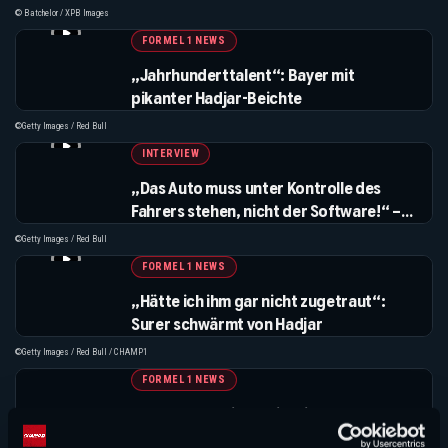
Rennen!
© Batchelor / XPB Images
FORMEL 1 NEWS
„Jahrhunderttalent“: Bayer mit
pikanter Hadjar-Beichte
©Getty Images / Red Bull
INTERVIEW
„Das Auto muss unter Kontrolle des
Fahrers stehen, nicht der Software!“ –
Peter Bayer fordert Kurswechsel
©Getty Images / Red Bull
FORMEL 1 NEWS
„Hätte ich ihm gar nicht zugetraut“:
Surer schwärmt von Hadjar
©Getty Images / Red Bull / CHAMP1
FORMEL 1 NEWS
Alonso geht mit vorsichtigem
Optimismus nach Ungarn, Sainz ist