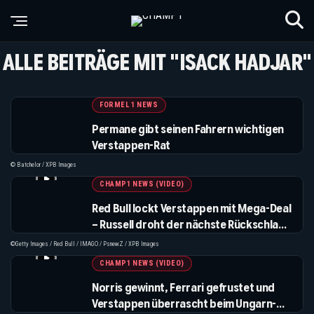
ALLE BEITRÄGE MIT "ISACK HADJAR"
FORMEL 1 NEWS
Permane gibt seinen Fahrern wichtigen
Verstappen-Rat
© Batchelor / XPB Images
CHAMP1 NEWS (VIDEO)
Red Bull lockt Verstappen mit Mega-Deal
– Russell droht der nächste Rückschlag
und Sainz sorgt weiter für Diskussionen
©Getty Images / Red Bull / IMAGO / PsnewZ / XPB Images
CHAMP1 NEWS (VIDEO)
Norris gewinnt, Ferrari gefrustet und
Verstappen überrascht beim Ungarn-