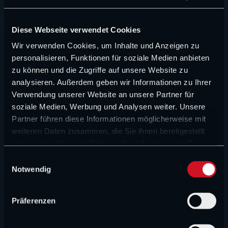
unzufrieden und Hadjar hat klares Ziel
© IMAGO / Every Second Media
RACE CONTROL
Diese Webseite verwendet Cookies
„Das ist Blödsinn!“ – Surer widerspricht
Wir verwenden Cookies, um Inhalte und Anzeigen zu
den Stewards, Wittich: „Sicherheit darf
personalisieren, Funktionen für soziale Medien anbieten
man sich nicht kaufen!“
©IMAGO / Every Second Media / ANP / XPB Images
zu können und die Zugriffe auf unsere Website zu
FORMEL 1 NEWS
analysieren. Außerdem geben wir Informationen zu Ihrer
Verwendung unserer Website an unsere Partner für
„Überragend“: Glock adelt Youngster
soziale Medien, Werbung und Analysen weiter. Unsere
© IMAGO / Beautiful Sports
Partner führen diese Informationen möglicherweise mit
CHAMP1 NEWS (VIDEO)
weiteren Daten zusammen, die Sie ihnen bereitgestellt
Spa-Chaos und Ferrari-Drama: Antonelli
haben oder die sie im Rahmen Ihrer Nutzung der Dienste
holt sechsten Saisonsieg
gesammelt haben.
E
Notwendig
i
©IMAGO / ANP
n
MEHR NEWS
w
Präferenzen
i
l