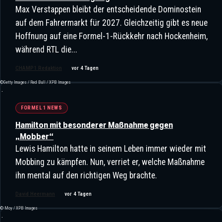
Max Verstappen bleibt der entscheidende Dominostein
„Kein Teil Des Teams“: Toto Wolff
auf dem Fahrermarkt für 2027. Gleichzeitig gibt es neue
Enthüllt Drastische Maßnahme Nach
Hoffnung auf eine Formel-1-Rückkehr nach Hockenheim,
Mercedes-Eskalation 2016
während RTL die...
CHAMP1 Redaktion
vor 4 Tagen
©Getty Images / Red Bull / XPB Images
FORMEL 1 NEWS
Exklusiv-Interview: Alexander Wurz
Hamilton mit besonderer Maßnahme gegen
Über Das Neue Reglement, Die
„Mobber“
Mercedes-Dominanz Und Die Red-
Lewis Hamilton hatte in seinem Leben immer wieder mit
Bull-Krise
Mobbing zu kämpfen. Nun, verriet er, welche Maßnahme
ihn mental auf den richtigen Weg brachte.
David Heermann
vor 4 Tagen
© Moy / XPB Images