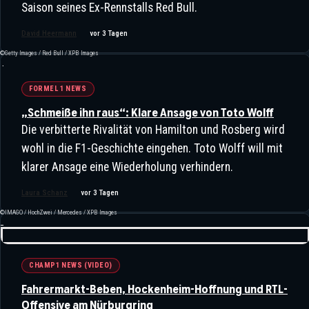
Saison seines Ex-Rennstalls Red Bull.
„Der Tag, An Dem Die Sonne Vom
Himmel Fiel“: Als Berger Seinen
David Heermann
vor 3 Tagen
Freund Senna Verlor
©Getty Images / Red Bull / XPB Images
FORMEL 1 NEWS
„Schmeiße ihn raus“: Klare Ansage von Toto Wolff
„Das Auto Muss Unter Kontrolle Des
Die verbitterte Rivalität von Hamilton und Rosberg wird
Fahrers Stehen, Nicht Der
wohl in die F1-Geschichte eingehen. Toto Wolff will mit
klarer Ansage eine Wiederholung verhindern.
Software!“ – Peter Bayer Fordert
Kurswechsel
Laura Schanz
vor 3 Tagen
©IMAGO / HochZwei / Mercedes / XPB Images
CHAMP1 NEWS (VIDEO)
Fahrermarkt-Beben, Hockenheim-Hoffnung und RTL-
Offensive am Nürburgring