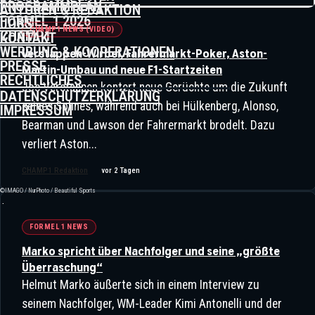
„Ich Wollte Nicht Als Villeneuve
PROGRAMMPLAN
AUTOREN & REDAKTION
FORMEL 1 2026
JOBS
Champion Werden“: Das Schwere
CHAMP1 NEWS (VIDEO)
CHAMP1
KONTAKT
Erbe Von Gilles
WERBUNG & KOOPERATIONEN
Verstappen-Wirbel, Fahrermarkt-Poker, Aston-
PRESSE
Martin-Umbau und neue F1-Startzeiten
RECHTLICHES
„Russell Hat Es Verschlafen!“ –
Jos Verstappen kontert neue Gerüchte um die Zukunft
DATENSCHUTZERKLÄRUNG
Surer Zerlegt Mercedes-Duell,
seines Sohnes, während auch bei Hülkenberg, Alonso,
IMPRESSUM
Hamilton Löst Ferrari-Euphorie Aus
Bearman und Lawson der Fahrermarkt brodelt. Dazu
verliert Aston...
CHAMP1 Redaktion
vor 2 Tagen
©IMAGO / NurPhoto / Beautiful Sports
FORMEL 1 NEWS
Marko spricht über Nachfolger und seine „größte
Überraschung“
Helmut Marko äußerte sich in einem Interview zu
seinem Nachfolger, WM-Leader Kimi Antonelli und der