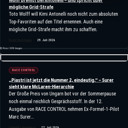
Wolff bremst bei Antonelli – und spricht über
Neu Geöffnet Hat
mögliche Grid-Strafe
Toto Wolff will Kimi Antonelli noch nicht zum absoluten
Heiße WM-Duelle Und Ein
Top-Favoriten auf den Titel ernennen. Auch eine
Schockierender Unfall: Historische
mögliche Grid-Strafe macht ihm zu schaffen.
Rennen In Suzuka
David Heermann
29. Juli 2026
© Price / XPB Images
RACE CONTROL
„Piastri ist jetzt die Nummer 2, eindeutig.“ – Surer
sieht klare McLaren-Hierarchie
Der Große Preis von Ungarn bot vor der Sommerpause
noch einmal reichlich Gesprächsstoff. In der 12.
Ausgabe von RACE CONTROL nehmen Ex-Formel-1-Pilot
Marc Surer...
Mercedes Räumt Mit Den Größten
Gerüchten Auf – Vize-Teamchef
CHAMP1 Redaktion
27. Juli 2026