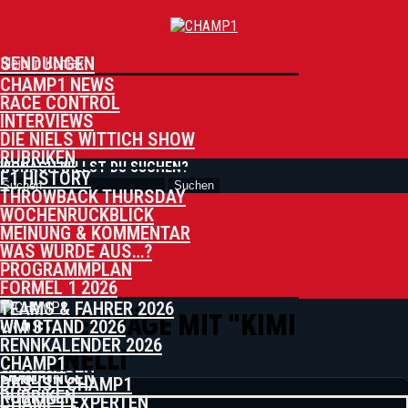
Besondere Charakter Von Niki
Lauda
SENDUNGEN
Bleib in Kontakt
„Das War Alles Korrekt!“ – Surer
CHAMP1 NEWS
Und Wittich Ordnen Österreich Ein:
RACE CONTROL
INTERVIEWS
Russell-Debatte, Ferrari-Krise Und
DIE NIELS WITTICH SHOW
FIA Unter Beschuss
RUBRIKEN
WONACH WILLST DU SUCHEN?
F1 HISTORY
THROWBACK THURSDAY
WOCHENRÜCKBLICK
MEINUNG & KOMMENTAR
WAS WURDE AUS…?
PROGRAMMPLAN
FORMEL 1 2026
TEAMS & FAHRER 2026
ALLE BEITRÄGE MIT "KIMI
WM STAND 2026
CHAMP1
RENNKALENDER 2026
ANTONELLI"
CHAMP1
SENDUNGEN
CHAMP1
DAS IST CHAMP1
RUBRIKEN
CHAMP1 EXPERTEN