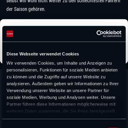
selbst will wohl nicht weiter zu den schlechtesten Fahrern
der Saison gehören.
CHAMP1.NEWS bei Google bevorzugen
Folge CHAMP1.NEWS als bevorzugter Quelle und erhalte
unsere Formel-1-News häufiger direkt bei Google.
Diese Webseite verwendet Cookies
Wir verwenden Cookies, um Inhalte und Anzeigen zu
personalisieren, Funktionen für soziale Medien anbieten
zu können und die Zugriffe auf unsere Website zu
analysieren. Außerdem geben wir Informationen zu Ihrer
Verwendung unserer Website an unsere Partner für
soziale Medien, Werbung und Analysen weiter. Unsere
Partner führen diese Informationen möglicherweise mit
weiteren Daten zusammen, die Sie ihnen bereitgestellt
David Heermann
haben oder die sie im Rahmen Ihrer Nutzung der Dienste
David Heermann verbindet sportliche Leidenschaft mit journalistischem
gesammelt haben.
E
Anspruch. Bereits während seines Medienwissenschaftsstudiums stand für