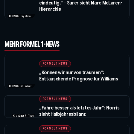
eindeutig.“ – Surer sieht klare McLaren-
Hierarchie
©IMAGO / Italy Photo Press / XPB Images
MEHR FORMEL 1-NEWS
FORMEL 1 NEWS
„Können wir nur von träumen“:
Enttäuschende Prognose für Williams
©IMAGO / Jan Huebner / XPB Images
FORMEL 1 NEWS
„Fahre besser als letztes Jahr“: Norris
zieht Halbjahresbilanz
© McLaren F1 Team
FORMEL 1 NEWS