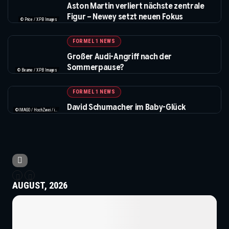
Aston Martin verliert nächste zentrale
Figur – Newey setzt neuen Fokus
© Price / XPB Images
FORMEL 1 NEWS
Großer Audi-Angriff nach der
Sommerpause?
© Bearne / XPB Images
FORMEL 1 NEWS
David Schumacher im Baby-Glück
©IMAGO / HochZwei / instagram.com/davidschumacher_official
AUGUST, 2026