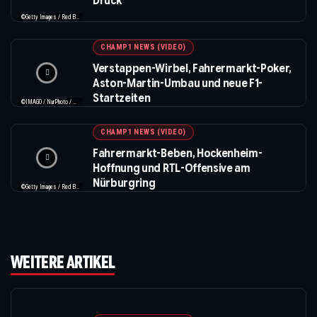
Druck
©Getty Images / Red Bull / Formula 1
CHAMP1 NEWS (VIDEO)
Verstappen-Wirbel, Fahrermarkt-Poker,
Aston-Martin-Umbau und neue F1-
Startzeiten
©IMAGO / NurPhoto / Beautiful Sports
CHAMP1 NEWS (VIDEO)
Fahrermarkt-Beben, Hockenheim-
Hoffnung und RTL-Offensive am
Nürburgring
©Getty Images / Red Bull / XPB Images
WEITERE ARTIKEL