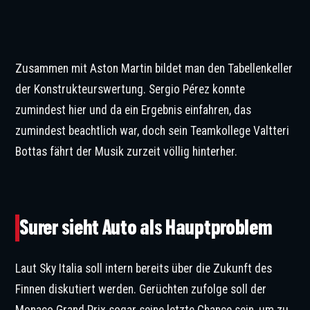
Zusammen mit Aston Martin bildet man den Tabellenkeller
der Konstrukteurswertung. Sergio Pérez konnte
zumindest hier und da ein Ergebnis einfahren, das
zumindest beachtlich war, doch sein Teamkollege Valtteri
Bottas fährt der Musik zurzeit völlig hinterher.
Cadillac gehört mit Aston Martin zu den schlechtesten Teams der Formel 1. © IMAGO
/ ZUMA Press Wire
Surer sieht Auto als Hauptproblem
Laut Sky Italia soll intern bereits über die Zukunft des
Finnen diskutiert werden. Gerüchten zufolge soll der
Monaco Grand Prix sogar seine letzte Chance sein, um zu