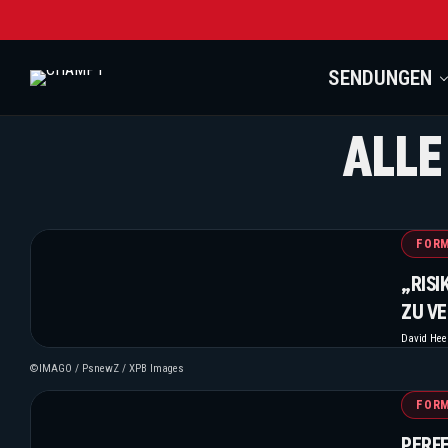
SENDUNGEN
ALLE
FORM
„RISI
U VE
David He
©IMAGO / PsnewZ / XPB Images
FORM
PERF