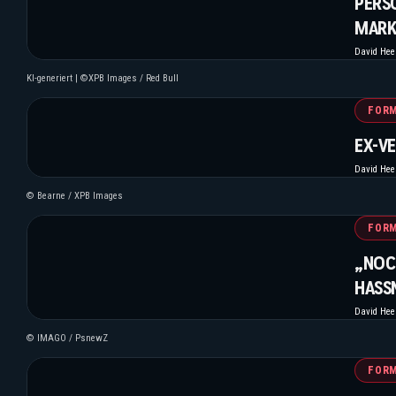
PERS
MAR
David He
KI-generiert | ©XPB Images / Red Bull
FORM
EX-V
David He
© Bearne / XPB Images
FORM
„NOC
HASS
David He
© IMAGO / PsnewZ
FORM