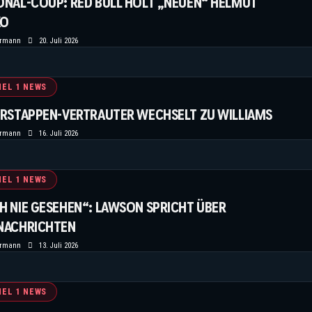
ONAL-COUP: RED BULL HOLT „NEUEN“ HELMUT
KO
ermann
20. Juli 2026
EL 1 NEWS
ERSTAPPEN-VERTRAUTER WECHSELT ZU WILLIAMS
ermann
16. Juli 2026
EL 1 NEWS
H NIE GESEHEN“: LAWSON SPRICHT ÜBER
NACHRICHTEN
ermann
13. Juli 2026
EL 1 NEWS