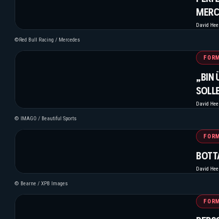
MERC
David He
©Red Bull Racing / Mercedes
FORM
„BIN 
SOLL
David He
© IMAGO / Beautiful Sports
FORM
BOTT
David He
© Bearne / XPB Images
FORM