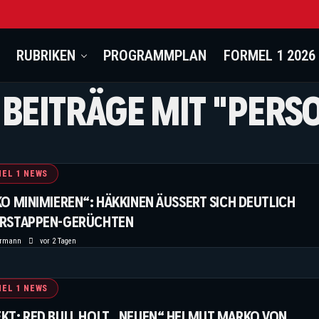
RUBRIKEN
PROGRAMMPLAN
FORMEL 1 2026
 BEITRÄGE MIT "PERS
EL 1 NEWS
KO MINIMIEREN“: HÄKKINEN ÄUSSERT SICH DEUTLICH Z
RSTAPPEN-GERÜCHTEN
ermann
vor 2 Tagen
EL 1 NEWS
EKT: RED BULL HOLT „NEUEN“ HELMUT MARKO VON