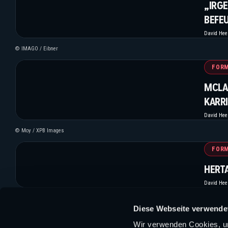
„IRG
BEFE
David He
© IMAGO / Eibner
FORM
MCLA
KARR
David He
© Moy / XPB Images
FORM
HERT
David He
© XPB Images
Diese Webseite verwende
M
Wir verwenden Cookies, um