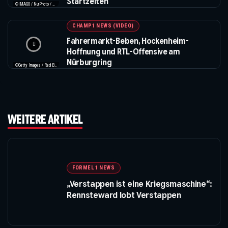
Startzeiten
©IMAGO / NurPhoto / Beautiful Sports
CHAMP1 NEWS (VIDEO)
Fahrermarkt-Beben, Hockenheim-
Hoffnung und RTL-Offensive am
Nürburgring
©Getty Images / Red Bull / XPB Images
WEITERE ARTIKEL
FORMEL 1 NEWS
„Verstappen ist eine Kriegsmaschine“:
Rennsteward lobt Verstappen