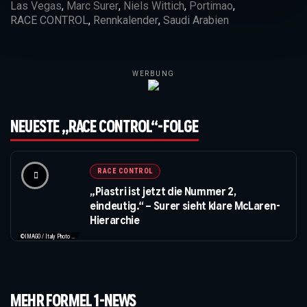
Las Vegas
,
Marc Surer
,
Niels Wittich
,
Portimao
,
RACE CONTROL
,
Rennkalender
,
Saudi Arabien
WERBUNG
NEUESTE „RACE CONTROL“-FOLGE
RACE CONTROL
„Piastri ist jetzt die Nummer 2,
eindeutig.“ – Surer sieht klare McLaren-
Hierarchie
©IMAGO / Italy Photo Press / XPB Images
MEHR FORMEL 1-NEWS