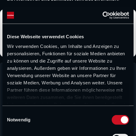
CHAMP1.NEWS bei Google bevorzugen
Folge CHAMP1.NEWS als bevorzugter Quelle und erhalte
unsere Formel-1-News häufiger direkt bei Google.
Diese Webseite verwendet Cookies
Wir verwenden Cookies, um Inhalte und Anzeigen zu
personalisieren, Funktionen für soziale Medien anbieten
zu können und die Zugriffe auf unsere Website zu
analysieren. Außerdem geben wir Informationen zu Ihrer
Verwendung unserer Website an unsere Partner für
soziale Medien, Werbung und Analysen weiter. Unsere
Partner führen diese Informationen möglicherweise mit
weiteren Daten zusammen, die Sie ihnen bereitgestellt
haben oder die sie im Rahmen Ihrer Nutzung der Dienste
David Heermann
gesammelt haben.
E
David Heermann verbindet sportliche Leidenschaft mit journalistischem
Notwendig
i
Anspruch. Bereits während seines Medienwissenschaftsstudiums stand für
n
ihn fest, dass er seinen beruflichen Weg im Sportjournalismus gehen möchte.
w