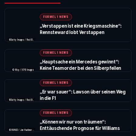
FORMEL 1 NEWS
„Verstappen ist eine Kriegsmaschine“:
Rennsteward lobt Verstappen
©Getty Images / Red Bull / XPB Images
FORMEL 1 NEWS
„Hauptsache ein Mercedes gewinnt“:
Keine Teamorder bei den Silberpfeilen
© Moy / XPB Images
FORMEL 1 NEWS
„Er war sauer“: Lawson über seinen Weg
in die F1
©Getty Images / Red Bull / XPB Images
FORMEL 1 NEWS
„Können wir nur von träumen“:
Enttäuschende Prognose für Williams
©IMAGO / Jan Huebner / XPB Images