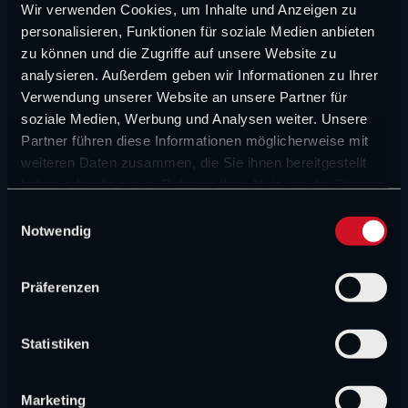
Wir verwenden Cookies, um Inhalte und Anzeigen zu
WOCHENRÜCKBLICK
personalisieren, Funktionen für soziale Medien anbieten
Die Zukunftsmelodien der Woche in der Formel 1
zu können und die Zugriffe auf unsere Website zu
analysieren. Außerdem geben wir Informationen zu Ihrer
Verwendung unserer Website an unsere Partner für
FORMEL 1 NEWS
soziale Medien, Werbung und Analysen weiter. Unsere
Das große Halbjahreszeugnis von Surer und
Partner führen diese Informationen möglicherweise mit
Wittich: Audi und Red Bull kommen schwer ins
weiteren Daten zusammen, die Sie ihnen bereitgestellt
Rollen
haben oder die sie im Rahmen Ihrer Nutzung der Dienste
gesammelt haben.
E
FORMEL 1 NEWS
Notwendig
i
„Verstappen ist eine Kriegsmaschine“:
n
Rennsteward lobt Verstappen
w
Präferenzen
i
FORMEL 1 NEWS
l
l
Statistiken
„Hauptsache ein Mercedes gewinnt“: Keine
Teamorder bei den Silberpfeilen
i
g
Marketing