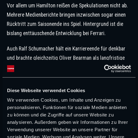
Vor allem um Hamilton reißen die Spekulationen nicht ab.
Mehrere Medienberichte bringen inzwischen sogar einen
Rücktritt zum Saisonende ins Spiel. Hintergrund ist die
bislang enttäuschende Entwicklung bei Ferrari.
Auch Ralf Schumacher hält ein Karriereende für denkbar
und brachte gleichzeitig Oliver Bearman als langfristige
Ferrari-Option ins Spiel.
Die größte Schlüsselfigur bleibt aber weiterhin Max
Diese Webseite verwendet Cookies
Verstappen.
Wir verwenden Cookies, um Inhalte und Anzeigen zu
Der Niederländer wird trotz Vertrags bis 2028 weiter
personalisieren, Funktionen für soziale Medien anbieten
zu können und die Zugriffe auf unsere Website zu
regelmäßig mit Mercedes und Ferrari in Verbindung
analysieren. Außerdem geben wir Informationen zu Ihrer
gebracht. David Coulthard sieht ihn dabei eher bei Ferrari,
Verwendung unserer Website an unsere Partner für
Naomi Schiff glaubt dagegen weiter an einen Verbleib bei
soziale Medien, Werbung und Analysen weiter. Unsere