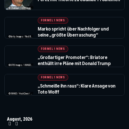
© Charniaux / XPB Images
FORMEL 1 NEWS
Marko spricht über Nachfolger und
seine „größte Überraschung“
©Getty Images / Red Bull / XPB Images
FORMEL 1 NEWS
„Großartiger Promoter“: Briatore
enthüllt irre Pläne mit Donald Trump
©XPB Images / IMAGO / ABACAPRESS
FORMEL 1 NEWS
„Schmeiße ihn raus“: Klare Ansage von
Toto Wolff
©IMAGO / HochZwei / Mercedes / XPB Images
August, 2026