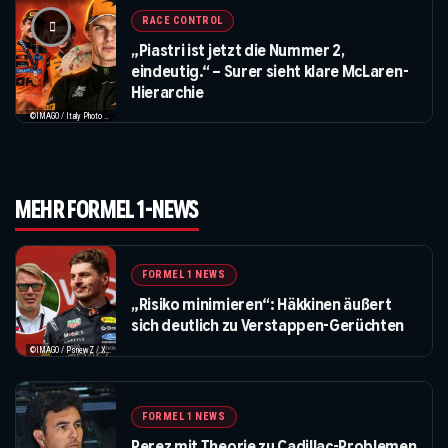
RACE CONTROL
„Piastri ist jetzt die Nummer 2,
eindeutig.“ – Surer sieht klare McLaren-
Hierarchie
©IMAGO / Italy Photo Press / XPB Images
MEHR FORMEL 1-NEWS
FORMEL 1 NEWS
„Risiko minimieren“: Häkkinen äußert
sich deutlich zu Verstappen-Gerüchten
©IMAGO / PsnewZ / XPB Images
FORMEL 1 NEWS
Perez mit Theorie zu Cadillac-Problemen