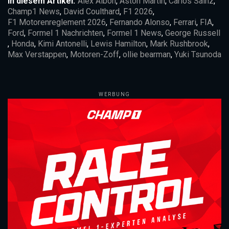
In diesem Artikel:
Alex Albon
,
Aston Martin
,
Carlos Sainz
,
Champ1 News
,
David Coulthard
,
F1 2026
,
F1 Motorenreglement 2026
,
Fernando Alonso
,
Ferrari
,
FIA
,
Ford
,
Formel 1 Nachrichten
,
Formel 1 News
,
George Russell
,
Honda
,
Kimi Antonelli
,
Lewis Hamilton
,
Mark Rushbrook
,
Max Verstappen
,
Motoren-Zoff
,
ollie bearman
,
Yuki Tsunoda
WERBUNG