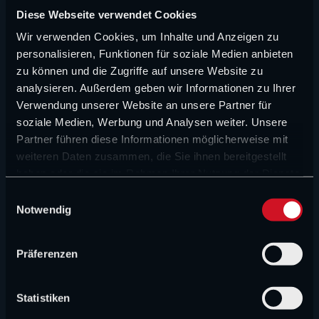
Diese Webseite verwendet Cookies
FORMEL 1 NEWS
Wir verwenden Cookies, um Inhalte und Anzeigen zu
personalisieren, Funktionen für soziale Medien anbieten
Das große Halbjahreszeugnis von Surer und
Wittich: Audi und Red Bull kommen schwer ins
zu können und die Zugriffe auf unsere Website zu
Rollen
analysieren. Außerdem geben wir Informationen zu Ihrer
Verwendung unserer Website an unsere Partner für
soziale Medien, Werbung und Analysen weiter. Unsere
FORMEL 1 NEWS
Partner führen diese Informationen möglicherweise mit
„Verstappen ist eine Kriegsmaschine“:
weiteren Daten zusammen, die Sie ihnen bereitgestellt
Rennsteward lobt Verstappen
haben oder die sie im Rahmen Ihrer Nutzung der Dienste
gesammelt haben.
E
FORMEL 1 NEWS
Notwendig
i
„Hauptsache ein Mercedes gewinnt“: Keine
n
Teamorder bei den Silberpfeilen
w
Präferenzen
i
FORMEL 1 NEWS
l
l
Statistiken
„Er war sauer“: Lawson über seinen Weg in die F1
i