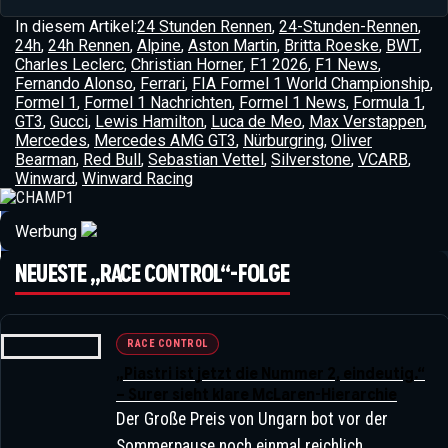
In diesem Artikel:
24 Stunden Rennen
,
24-Stunden-Rennen
,
24h
,
24h Rennen
,
Alpine
,
Aston Martin
,
Britta Roeske
,
BWT
,
Charles Leclerc
,
Christian Horner
,
F1 2026
,
F1 News
,
Fernando Alonso
,
Ferrari
,
FIA Formel 1 World Championship
,
Formel 1
,
Formel 1 Nachrichten
,
Formel 1 News
,
Formula 1
,
GT3
,
Gucci
,
Lewis Hamilton
,
Luca de Meo
,
Max Verstappen
,
Mercedes
,
Mercedes AMG GT3
,
Nürburgring
,
Oliver
Bearman
,
Red Bull
,
Sebastian Vettel
,
Silverstone
,
VCARB
,
Winward
,
Winward Racing
Kommentar: „Drive To Survive“
Werbung
Staffel 8 Erzählt An Der Saison
NEUESTE „RACE CONTROL“-FOLGE
Vorbei
RACE CONTROL
„Piastri ist jetzt die Nummer 2, eindeutig.“
– Surer sieht klare McLaren-Hierarchie
Der Große Preis von Ungarn bot vor der
Sommerpause noch einmal reichlich