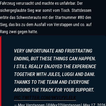
Fahrzeug verursacht und machte es unfahrbar. Der
Neu Geöffnet Hat
sichergeglaubte Sieg war somit vom Tisch. Stattdessen
Heiße WM-Duelle Und Ein
erbte das Schwesterauto mit der Startnummer #80 den
Schockierender Unfall: Historische
Sieg, das bis zu dem Ausfall von Verstappen und co. auf
Rennen In Suzuka
Rang zwei gegen hatte.
VERY UNFORTUNATE AND FRUSTRATING
ENDING, BUT THESE THINGS CAN HAPPEN.
I STILL REALLY ENJOYED THE EXPERIENCE
TOGETHER WITH JULES, LUGGI AND DANI.
THANKS TO THE TEAM AND EVERYONE
AROUND THE TRACK FOR YOUR SUPPORT.
PIC.TWITTER.COM/9KVLYVLELK
Mercedes Räumt Mit Den Größten
— Max Verstappen (@Max33Verstappen)
May 17, 2026
Gerüchten Auf – Vize-Teamchef