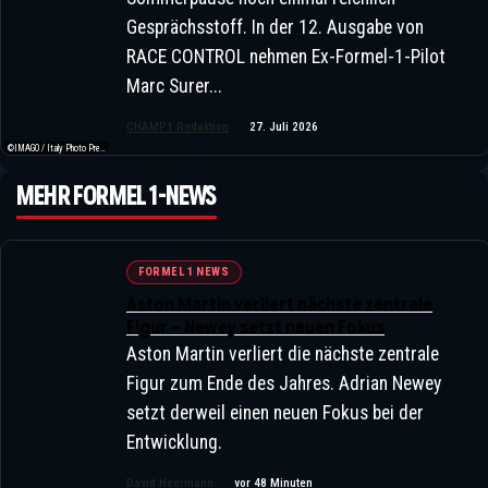
Gesprächsstoff. In der 12. Ausgabe von
RACE CONTROL nehmen Ex-Formel-1-Pilot
Marc Surer...
CHAMP1 Redaktion
27. Juli 2026
©IMAGO / Italy Photo Press / XPB Images
MEHR FORMEL 1-NEWS
FORMEL 1 NEWS
Aston Martin verliert nächste zentrale
Sebastian Vettel: Der
Figur – Newey setzt neuen Fokus
Aston Martin verliert die nächste zentrale
Nachhaltigkeitskämpfer Kritisiert
Figur zum Ende des Jahres. Adrian Newey
Das Formel-1-Reglement
setzt derweil einen neuen Fokus bei der
Entwicklung.
David Heermann
vor 48 Minuten