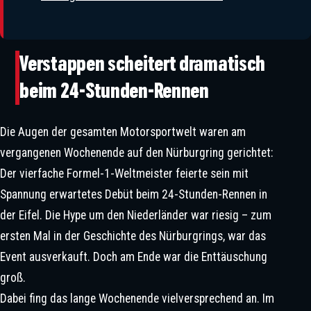
Verstappen scheitert dramatisch
Der Tod Von Roger Williamson: Ein
beim 24-Stunden-Rennen
Tag An Dem Die Formel 1 Versagte
Die Augen der gesamten Motorsportwelt waren am
vergangenen Wochenende auf den Nürburgring gerichtet:
Der vierfache Formel-1-Weltmeister feierte sein mit
„Max Verstappen Ist Der Beste, Den
Spannung erwartetes Debüt beim 24-Stunden-Rennen in
Ich Je Gesehen Habe“ – Daniel
der Eifel. Die Hype um den Niederländer war riesig – zum
Juncadella Spricht Über F1-Träume,
ersten Mal in der Geschichte des Nürburgrings, war das
DTM-Frust Und Seine Besondere
Event ausverkauft. Doch am Ende war die Enttäuschung
Verbindung Zu Verstappen
groß.
Dabei fing das lange Wochenende vielversprechend an. Im