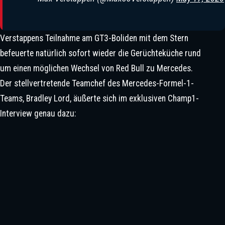
Bradley Lord Spricht Über Regel-
Chaos, Antonelli-Hype Und
Verstappens Teilnahme am GT3-Boliden mit dem Stern
Throwback Thursday: Die Geburt
Verstappen-Spekulationen
befeuerte natürlich sofort wieder die Gerüchteküche rund
Des Britischen Formel-1-Königs In
um einen möglichen Wechsel von Red Bull zu Mercedes.
Melbourne
Der stellvertretende Teamchef des Mercedes-Formel-1-
Teams, Bradley Lord, äußerte sich im exklusiven Champ1-
Interview genau dazu: