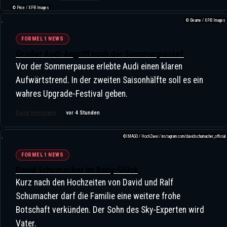
© Price / XPB Images
© Bearne / XPB Images
FORMEL 1 NEWS
Großer Audi-Angriff nach der Sommerpause?
Vor der Sommerpause erlebte Audi einen klaren
Aufwärtstrend. In der zweiten Saisonhälfte soll es ein
wahres Upgrade-Festival geben.
David Heermann
vor 4 Stunden
©IMAGO / HochZwei / instagram.com/davidschumacher_official
FORMEL 1 NEWS
Robert Kubica: Der Unvollendete
David Schumacher im Baby-Glück
Traum Und Das Zweite Leben Einer
Kurz nach den Hochzeiten von David und Ralf
Rennsport-Legende
Schumacher darf die Familie eine weitere frohe
Botschaft verkünden. Der Sohn des Sky-Experten wird
Vater.