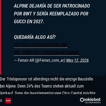
ALPINE DEJARÍA DE SER PATROCINADO
POR BWT Y SERÍA REEMPLAZADO POR
GUCCI EN 2027.
QUEDARÍA ALGO ASÍ?
HTTPS://T.CO/XOUOTKIZNQ
Die Zukunftsvisionen Von Vowles
PIC.TWITTER.COM/XUA9RZDMWS
Zerstören Die Gegenwart Von
— Ferrari AR (@Ferrari_com_ar)
May 12, 2026
Williams
Der Titelsponsor ist allerdings nicht die einzige Baustelle
bei Alpine. Denn 24% des Teams stehen aktuell zum
Verkauf. Denn die Investementgruppe Otro Capital möchte
sich zurückziehen. Darauf meldeten sich gleich zwei