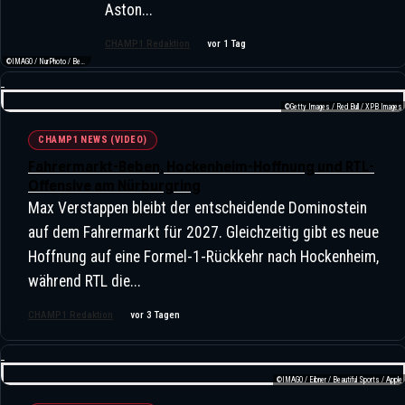
Aston...
CHAMP1 Redaktion
vor 1 Tag
©IMAGO / NurPhoto / Beautiful Sports
©Getty Images / Red Bull / XPB Images
CHAMP1 NEWS (VIDEO)
Fahrermarkt-Beben, Hockenheim-Hoffnung und RTL-
Offensive am Nürburgring
Max Verstappen bleibt der entscheidende Dominostein
auf dem Fahrermarkt für 2027. Gleichzeitig gibt es neue
Hoffnung auf eine Formel-1-Rückkehr nach Hockenheim,
während RTL die...
CHAMP1 Redaktion
vor 3 Tagen
©IMAGO / Eibner / Beautiful Sports / Apple