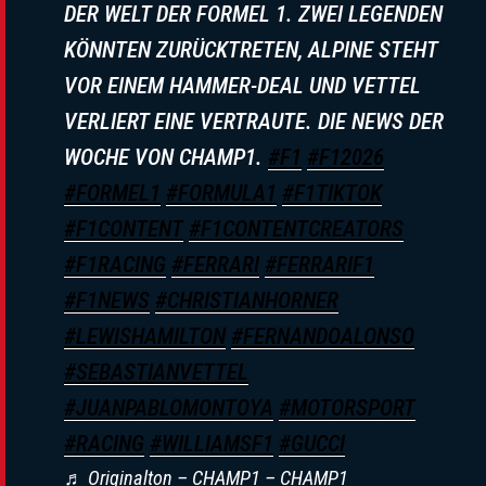
DER WELT DER FORMEL 1. ZWEI LEGENDEN
„Kein Teil Des Teams“: Toto Wolff
KÖNNTEN ZURÜCKTRETEN, ALPINE STEHT
Enthüllt Drastische Maßnahme Nach
VOR EINEM HAMMER-DEAL UND VETTEL
Mercedes-Eskalation 2016
VERLIERT EINE VERTRAUTE. DIE NEWS DER
WOCHE VON CHAMP1.
#F1
#F12026
#FORMEL1
#FORMULA1
#F1TIKTOK
#F1CONTENT
#F1CONTENTCREATORS
Exklusiv-Interview: Alexander Wurz
#F1RACING
#FERRARI
#FERRARIF1
Über Das Neue Reglement, Die
#F1NEWS
#CHRISTIANHORNER
Mercedes-Dominanz Und Die Red-
#LEWISHAMILTON
#FERNANDOALONSO
Bull-Krise
#SEBASTIANVETTEL
#JUANPABLOMONTOYA
#MOTORSPORT
#RACING
#WILLIAMSF1
#GUCCI
♬ Originalton – CHAMP1 – CHAMP1