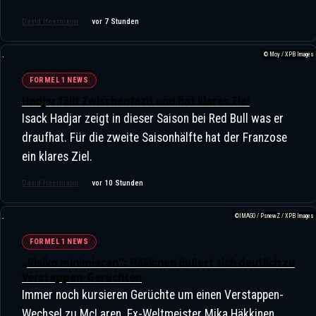
David Heermann
vor 7 Stunden
© Moy / XPB Images
FORMEL 1 NEWS
Hadjar fällt Zwischenfazit und hat klares Ziel
Isack Hadjar zeigt in dieser Saison bei Red Bull was er
draufhat. Für die zweite Saisonhälfte hat der Franzose
ein klares Ziel.
David Heermann
vor 10 Stunden
©IMAGO / PsnewZ / XPB Images
Nick Heidfeld: Der Ewige
FORMEL 1 NEWS
Podiumsfahrer Ohne Sieg
„Risiko minimieren“: Häkkinen äußert sich deutlich zu
Verstappen-Gerüchten
Immer noch kursieren Gerüchte um einen Verstappen-
Wechsel zu McLaren. Ex-Weltmeister Mika Häkkinen