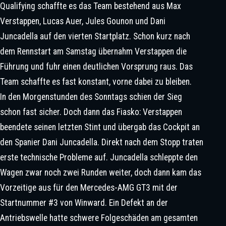
Qualifying schaffte es das Team bestehend aus Max
Verstappen, Lucas Auer, Jules Gounon und Dani
Juncadella auf den vierten Startplatz. Schon kurz nach
„Black Jack“ Jack Brabham: Vorbild
dem Rennstart am Samstag übernahm Verstappen die
Für Max Verstappen?
Führung und fuhr einen deutlichen Vorsprung raus. Das
Max Verstappen bei dem 24-Stunden-Rennen auf dem Nürburgring. | ©Philip Platzer /
Team schaffte es fast konstant, vorne dabei zu bleiben.
Red Bull Content Pool
In den Morgenstunden des Sonntags schien der Sieg
schon fast sicher. Doch dann das Fiasko: Verstappen
beendete seinen letzten Stint und übergab das Cockpit an
den Spanier Dani Juncadella. Direkt nach dem Stopp traten
erste technische Probleme auf. Juncadella schleppte den
Wagen zwar noch zwei Runden weiter, doch dann kam das
Heinz-Harald Frentzen: Zwischen
Vorzeitige aus für den Mercedes-AMG GT3 mit der
Verpasstem WM-Traum,
Startnummer #3 von Winward. Ein Defekt an der
Schumacher-Vergleichen Und
Antriebswelle hatte schwere Folgeschäden am gesamten
Einem Kapitel, Das Seine Tochter