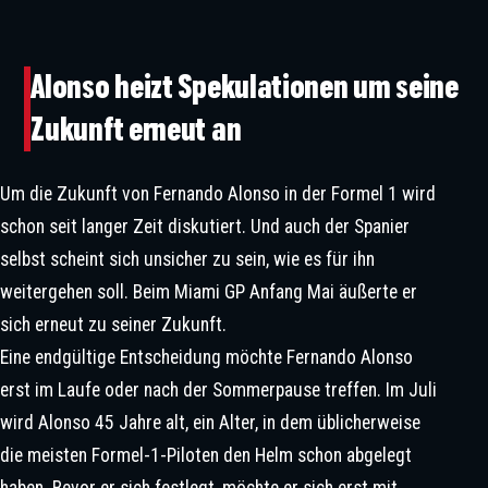
Alonso heizt Spekulationen um seine
Zukunft erneut an
Kalender, TV, Audi: Die Woche Der
Zukunftsspekulationen In Der
Um die Zukunft von Fernando Alonso in der Formel 1 wird
Formel 1
schon seit langer Zeit diskutiert. Und auch der Spanier
selbst scheint sich unsicher zu sein, wie es für ihn
weitergehen soll. Beim Miami GP Anfang Mai äußerte er
sich erneut zu seiner Zukunft.
Fernando Alonso in Miami. | ©IMAGO / Beautiful Sports
Eine endgültige Entscheidung möchte Fernando Alonso
erst im Laufe oder nach der Sommerpause treffen. Im Juli
wird Alonso 45 Jahre alt, ein Alter, in dem üblicherweise
die meisten Formel-1-Piloten den Helm schon abgelegt