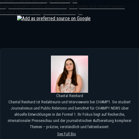
CHAMP1.NEWS bei Google bevorzugen
Folge CHAMP1.NEWS als bevorzugter Quelle und erhalte unsere
Formel-1-News häufiger direkt bei Google.
Reglement-Änderungen In Der
Formel 1: Fahrer Und Fans Dürfen
Nicht Naiv Sein
Chantal Reinhard
Chantal Reinhard ist Redakteurin und Interviewerin bei CHAMP1. Sie studiert
Journalismus und Public Relations und berichtet für CHAMP1 NEWS über
aktuelle Entwicklungen in der Formel 1. Ihr Fokus liegt auf Recherche,
internationaler Presseschau und der journalistischen Aufbereitung komplexer
Themen – präzise, verständlich und faktenbasiert.
See Full Bio