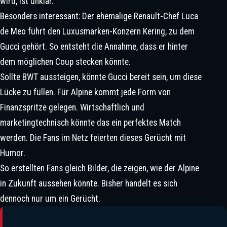
wird, ist unklar.
Das markante Pink zeichnet den Alpine seit 2022 aus. | ©IMAGO / Icon Sportswire
Besonders interessant: Der ehemalige Renault-Chef Luca
de Meo führt den Luxusmarken-Konzern Kering, zu dem
Gucci gehört. So entsteht die Annahme, dass er hinter
dem möglichen Coup stecken könnte.
ADUO, Ben Sulayem, Monaghan:
Sollte BWT aussteigen, könnte Gucci bereit sein, um diese
Diskussionswürdige Entscheidungen
Lücke zu füllen. Für Alpine kommt jede Form von
In Der Formel 1
Finanzspritze gelegen. Wirtschaftlich und
marketingtechnisch könnte das ein perfektes Match
werden. Die Fans im Netz feierten dieses Gerücht mit
Humor.
So erstellten Fans gleich Bilder, die zeigen, wie der Alpine
in Zukunft aussehen könnte. Bisher handelt es sich
dennoch nur um ein Gerücht.