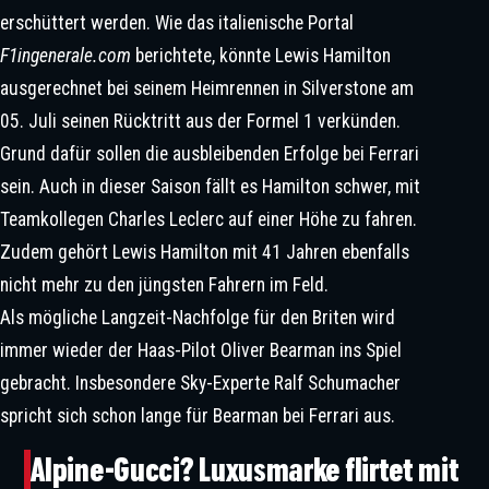
erschüttert werden. Wie das italienische Portal
F1ingenerale.com
berichtete, könnte Lewis Hamilton
ausgerechnet bei seinem Heimrennen in Silverstone am
05. Juli seinen Rücktritt aus der Formel 1 verkünden.
Wird er im Juli wirklich zurücktreten? | ©IMAGO / Icon Sportswire
Grund dafür sollen die ausbleibenden Erfolge bei Ferrari
Red Bull Dominiert Die Schlagzeilen
sein. Auch in dieser Saison fällt es Hamilton schwer, mit
– Honda Und Hamilton Im Motoren-
Teamkollegen Charles Leclerc auf einer Höhe zu fahren.
Dilemma
Zudem gehört Lewis Hamilton mit 41 Jahren ebenfalls
nicht mehr zu den jüngsten Fahrern im Feld.
Als mögliche Langzeit-Nachfolge für den Briten wird
immer wieder der Haas-Pilot Oliver Bearman ins Spiel
gebracht. Insbesondere Sky-Experte Ralf Schumacher
spricht sich schon lange für Bearman bei Ferrari aus.
Bearman war schon 2024 einmal für Ferrari im Einsatz. | ©IMAGO / NurPhoto
Alpine-Gucci? Luxusmarke flirtet mit