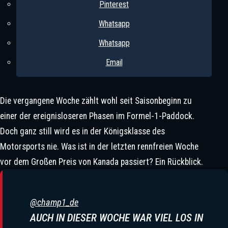
Pinterest
„Der Tag, An Dem Die Sonne Vom
Himmel Fiel“: Als Berger Seinen
Whatsapp
Freund Senna Verlor
Whatsapp
Email
„Das Auto Muss Unter Kontrolle Des
Die vergangene Woche zählt wohl seit Saisonbeginn zu
Fahrers Stehen, Nicht Der
einer der ereignisloseren Phasen im Formel-1-Paddock.
Software!“ – Peter Bayer Fordert
Doch ganz still wird es in der Königsklasse des
Kurswechsel
Motorsports nie. Was ist in der letzten rennfreien Woche
vor dem Großen Preis von Kanada passiert? Ein Rückblick.
@champ1_de
AUCH IN DIESER WOCHE WAR VIEL LOS IN