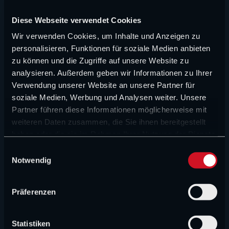
NEUE ARTIKEL
Diese Webseite verwendet Cookies
Wir verwenden Cookies, um Inhalte und Anzeigen zu
FORMEL 1 NEWS
personalisieren, Funktionen für soziale Medien anbieten
Das große Halbjahreszeugnis von Surer und
zu können und die Zugriffe auf unsere Website zu
Wittich: Audi und Red Bull kommen schwer ins
analysieren. Außerdem geben wir Informationen zu Ihrer
Rollen
Verwendung unserer Website an unsere Partner für
soziale Medien, Werbung und Analysen weiter. Unsere
Partner führen diese Informationen möglicherweise mit
FORMEL 1 NEWS
weiteren Daten zusammen, die Sie ihnen bereitgestellt
„Verstappen ist eine Kriegsmaschine“:
haben oder die sie im Rahmen Ihrer Nutzung der Dienste
Rennsteward lobt Verstappen
gesammelt haben.
E
Notwendig
i
FORMEL 1 NEWS
n
„Hauptsache ein Mercedes gewinnt“: Keine
w
Teamorder bei den Silberpfeilen
Präferenzen
i
l
FORMEL 1 NEWS
l
Statistiken