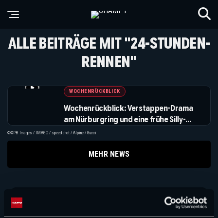
ALLE BEITRÄGE MIT "24-STUNDEN-
RENNEN"
WOCHENRÜCKBLICK
Wochenrückblick: Verstappen-Drama
am Nürburgring und eine frühe Silly-
Season
©XPB Images / IMAGO / speedshot / Alpine / Gucci
MEHR NEWS
Suchen
Suchen