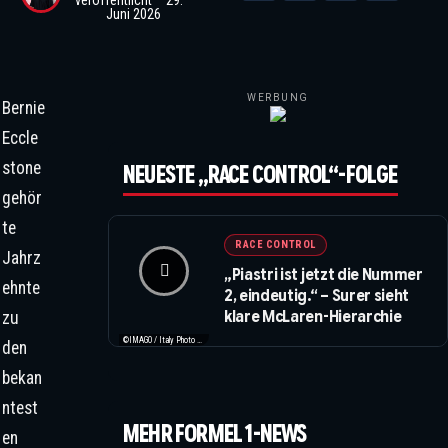
veröffentlicht
29.
Juni 2026
WERBUNG
Bernie
Eccle
stone
NEUESTE „RACE CONTROL“-FOLGE
gehör
te
RACE CONTROL
Jahrz
„Piastri ist jetzt die Nummer
ehnte
2, eindeutig.“ – Surer sieht
klare McLaren-Hierarchie
zu
©IMAGO / Italy Photo Press / XPB Images
den
bekan
ntest
MEHR FORMEL 1-NEWS
en