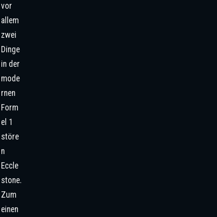
vor
allem
zwei
Dinge
in der
mode
rnen
Form
el 1
störe
n
Eccle
stone.
Zum
einen