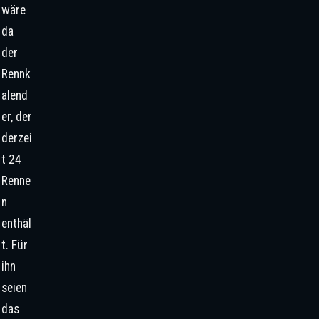
wäre
da
der
Rennk
alend
er, der
derzei
t 24
Renne
n
enthäl
t. Für
ihn
seien
das