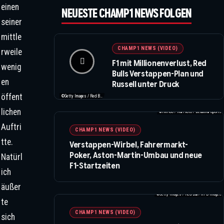
einen
NEUESTE CHAMP1 NEWS FOLGEN
seiner
mittle
CHAMP1 NEWS (VIDEO)
rweile
F1 mit Millionenverlust, Red
wenig
Bulls Verstappen-Plan und
en
Russell unter Druck
öffent
©Getty Images / Red Bull / Formula 1
lichen
©IMAGO / NurPhoto / Beautiful Sports
Auftri
CHAMP1 NEWS (VIDEO)
tte.
Verstappen-Wirbel, Fahrermarkt-
Poker, Aston-Martin-Umbau und neue
Natürl
F1-Startzeiten
ich
äußer
©Getty Images / Red Bull / XPB Images
te
CHAMP1 NEWS (VIDEO)
sich