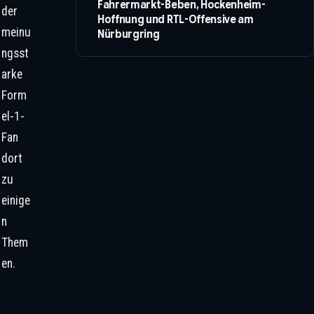
Fahrermarkt-Beben, Hockenheim-
der
Hoffnung und RTL-Offensive am
meinu
Nürburgring
ngsst
arke
Form
el-1-
Bernie
Eccle
Fan
stone
war in
dort
Spielb
erg
zu
sogar
auf
einige
dem
Podiu
n
m zu
sehen
Them
. ©
Moy /
en.
XPB
Image
s