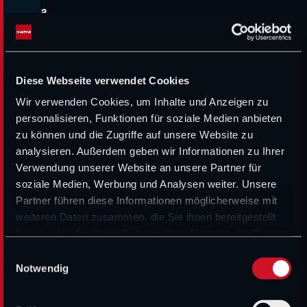
a
s
s
i
Diese Webseite verwendet Cookies
e
Wir verwenden Cookies, um Inhalte und Anzeigen zu
personalisieren, Funktionen für soziale Medien anbieten
e
zu können und die Zugriffe auf unsere Website zu
r
analysieren. Außerdem geben wir Informationen zu Ihrer
Verwendung unserer Website an unsere Partner für
r
soziale Medien, Werbung und Analysen weiter. Unsere
e
Partner führen diese Informationen möglicherweise mit
i
weiteren Daten zusammen, die Sie ihnen bereitgestellt
haben oder die sie im Rahmen Ihrer Nutzung der Dienste
c
gesammelt haben.
E
h
Notwendig
i
e
n
n
w