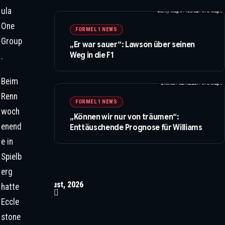
ula
©Getty Images / Red Bull / XPB Images
One
FORMEL 1 NEWS
Group
„Er war sauer“: Lawson über seinen
Weg in die F1
.
Beim
©IMAGO / Jan Huebner / XPB Images
Renn
FORMEL 1 NEWS
woch
„Können wir nur von träumen“:
enend
Enttäuschende Prognose für Williams
e in
Spielb
erg
August, 2026
hatte
Eccle
stone