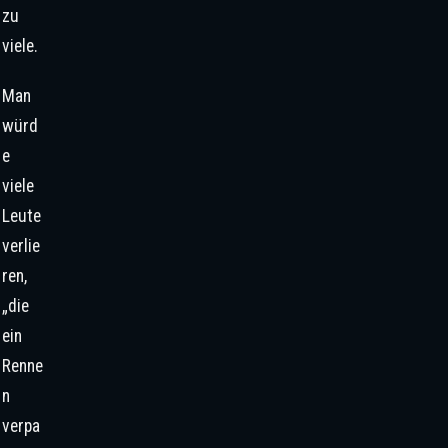
zu
viele.
Man
würd
e
viele
Leute
verlie
ren,
„die
ein
Renne
n
verpa