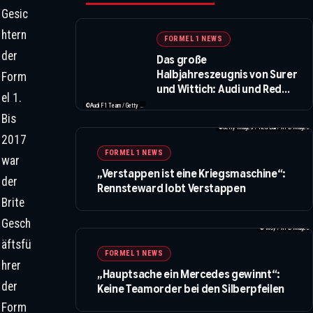
Gesic
htern
FORMEL 1 NEWS
der
Das große
Halbjahreszeugnis von Surer
Form
und Wittich: Audi und Red
el 1.
Bull kommen schwer ins
©Audi F1 Team / Getty Images / Red Bull / XPB Images / IMAGO
Bis
Rollen
©Getty Images / Red Bull / XPB Images
2017
FORMEL 1 NEWS
war
„Verstappen ist eine Kriegsmaschine“:
der
Rennsteward lobt Verstappen
Brite
Gesch
© Moy / XPB Images
äftsfü
FORMEL 1 NEWS
hrer
„Hauptsache ein Mercedes gewinnt“:
der
Keine Teamorder bei den Silberpfeilen
Form