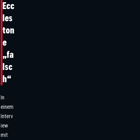
Ecc
les
ton
e
„fa
lsc
h“
In
einem
Interv
iew
mit