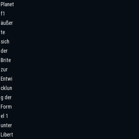
Planet
f1
äußer
te
sich
der
Brite
zur
Entwi
cklun
g der
Form
el 1
unter
Libert