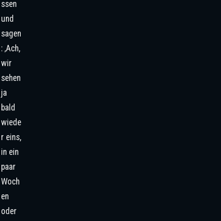
ssen
und
sagen
: ‚Ach,
wir
sehen
ja
bald
wiede
r eins,
in ein
paar
Woch
en
oder