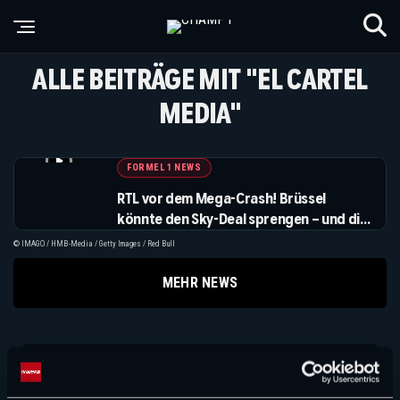
ALLE BEITRÄGE MIT "EL CARTEL
MEDIA"
FORMEL 1 NEWS
RTL vor dem Mega-Crash! Brüssel
könnte den Sky-Deal sprengen – und die
Formel 1-Rückkehr gleich mit vernichten
© IMAGO / HMB-Media / Getty Images / Red Bull
MEHR NEWS
Suchen
Suchen