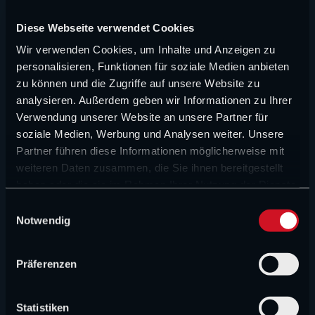
NEUE ARTIKEL
Diese Webseite verwendet Cookies
Wir verwenden Cookies, um Inhalte und Anzeigen zu
FORMEL 1 NEWS
personalisieren, Funktionen für soziale Medien anbieten
Das große Halbjahreszeugnis von Surer und
zu können und die Zugriffe auf unsere Website zu
Wittich: Audi und Red Bull kommen schwer ins
analysieren. Außerdem geben wir Informationen zu Ihrer
Rollen
Verwendung unserer Website an unsere Partner für
soziale Medien, Werbung und Analysen weiter. Unsere
Partner führen diese Informationen möglicherweise mit
FORMEL 1 NEWS
weiteren Daten zusammen, die Sie ihnen bereitgestellt
„Verstappen ist eine Kriegsmaschine“:
haben oder die sie im Rahmen Ihrer Nutzung der Dienste
Rennsteward lobt Verstappen
gesammelt haben.
E
Notwendig
i
FORMEL 1 NEWS
n
„Hauptsache ein Mercedes gewinnt“: Keine
w
Teamorder bei den Silberpfeilen
Präferenzen
i
l
FORMEL 1 NEWS
l
Statistiken