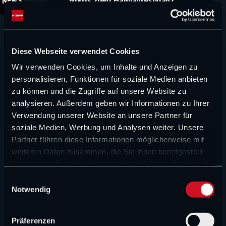
Norris zieht Halbjahresbilanz
spricht 12
NEWS
Jahre nac
dem Unglü
FORMEL 1 NEWS
von Méribe
Aston Martin verliert nächste
Diese Webseite verwendet Cookies
zentrale Figur – Newey setzt neuen
Fokus
Wir verwenden Cookies, um Inhalte und Anzeigen zu
personalisieren, Funktionen für soziale Medien anbieten
zu können und die Zugriffe auf unsere Website zu
FORMEL 1 NEWS
analysieren. Außerdem geben wir Informationen zu Ihrer
Großer Audi-Angriff nach der
Verwendung unserer Website an unsere Partner für
Sommerpause?
soziale Medien, Werbung und Analysen weiter. Unsere
Partner führen diese Informationen möglicherweise mit
FORMEL 1 NEWS
weiteren Daten zusammen, die Sie ihnen bereitgestellt
David Schumacher im Baby-Glück
haben oder die sie im Rahmen Ihrer Nutzung der Dienste
gesammelt haben.
E
Notwendig
FORMEL 1 NEWS
i
n
Hadjar fällt Zwischenfazit und hat
w
klares Ziel
Präferenzen