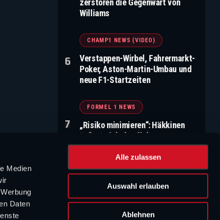
zerstören die Gegenwart von
Williams
CHAMP1 NEWS (VIDEO)
Verstappen-Wirbel, Fahrermarkt-
Poker, Aston-Martin-Umbau und
neue F1-Startzeiten
FORMEL 1 NEWS
„Risiko minimieren“: Häkkinen
äußert sich deutlich zu
Verstappen-Gerüchten
Alle zulassen
le Medien
WERBUNG
ir
Auswahl erlauben
, Werbung
ren Daten
Ablehnen
ienste