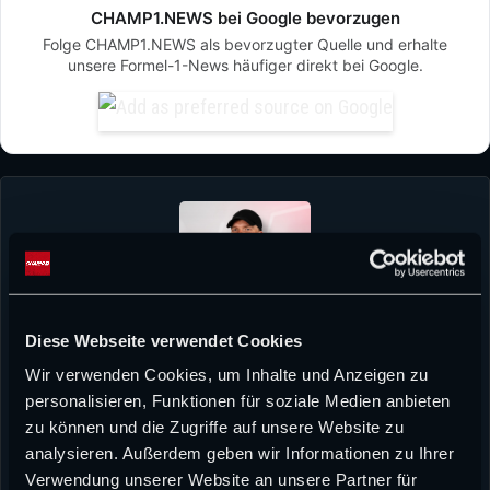
CHAMP1.NEWS bei Google bevorzugen
Folge CHAMP1.NEWS als bevorzugter Quelle und erhalte
unsere Formel-1-News häufiger direkt bei Google.
Diese Webseite verwendet Cookies
David Heermann
Wir verwenden Cookies, um Inhalte und Anzeigen zu
David Heermann verbindet sportliche Leidenschaft mit journalistischem
personalisieren, Funktionen für soziale Medien anbieten
Anspruch. Bereits während seines Medienwissenschaftsstudiums stand für
ihn fest, dass er seinen beruflichen Weg im Sportjournalismus gehen möchte.
zu können und die Zugriffe auf unsere Website zu
Die Formel 1 begleitet ihn seit seiner Kindheit – heute interessiert ihn jedoch
analysieren. Außerdem geben wir Informationen zu Ihrer
weit mehr als das reine Renngeschehen. Strategische Entwicklungen,
Verwendung unserer Website an unsere Partner für
teaminterne Dynamiken und die Geschichten abseits der Strecke prägen