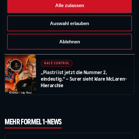
u
Alle zulassen
s
w
WERBUNG
Auswahl erlauben
a
h
l
NEUESTE „RACE CONTROL“-FOLGE
Ablehnen
RACE CONTROL
„Piastri ist jetzt die Nummer 2,
eindeutig.“ – Surer sieht klare McLaren-
Hierarchie
©IMAGO / Italy Photo Press / XPB Images
MEHR FORMEL 1-NEWS