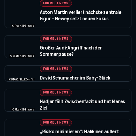
FORMEL 1 NEWS
Aston Martin verliert nächste zentrale
Figur – Newey setzt neuen Fokus
© Price / XPB Images
FORMEL 1 NEWS
Großer Audi-Angriff nach der
Sommerpause?
© Bearne / XPB Images
FORMEL 1 NEWS
David Schumacher im Baby-Glück
©IMAGO / HochZwei / instagram.com/davidschumacher_official
FORMEL 1 NEWS
Hadjar fällt Zwischenfazit und hat klares
Ziel
© Moy / XPB Images
FORMEL 1 NEWS
„Risiko minimieren“: Häkkinen äußert