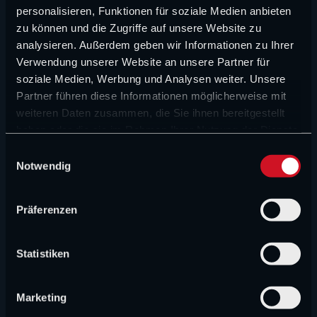
personalisieren, Funktionen für soziale Medien anbieten
FORMEL 1 NEWS
zu können und die Zugriffe auf unsere Website zu
analysieren. Außerdem geben wir Informationen zu Ihrer
Das große Halbjahreszeugnis von Surer und
Wittich: Audi und Red Bull kommen schwer ins
Verwendung unserer Website an unsere Partner für
Rollen
soziale Medien, Werbung und Analysen weiter. Unsere
Partner führen diese Informationen möglicherweise mit
weiteren Daten zusammen, die Sie ihnen bereitgestellt
FORMEL 1 NEWS
haben oder die sie im Rahmen Ihrer Nutzung der Dienste
„Verstappen ist eine Kriegsmaschine“:
gesammelt haben.
E
Rennsteward lobt Verstappen
Notwendig
i
n
FORMEL 1 NEWS
w
Präferenzen
„Hauptsache ein Mercedes gewinnt“: Keine
i
Teamorder bei den Silberpfeilen
l
l
Statistiken
FORMEL 1 NEWS
i
g
„Er war sauer“: Lawson über seinen Weg in die F1
Marketing
u