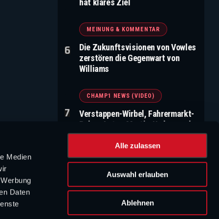
hat klares Ziel
MEINUNG & KOMMENTAR
Die Zukunftsvisionen von Vowles
zerstören die Gegenwart von
Williams
CHAMP1 NEWS (VIDEO)
Verstappen-Wirbel, Fahrermarkt-
Poker, Aston-Martin-Umbau und
neue F1-Startzeiten
Alle zulassen
le Medien
WERBUNG
ir
Auswahl erlauben
, Werbung
ren Daten
Ablehnen
ienste