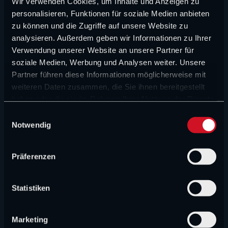
Wittich: Audi und Red Bull kommen schwer ins
Wir verwenden Cookies, um Inhalte und Anzeigen zu
Rollen
personalisieren, Funktionen für soziale Medien anbieten
zu können und die Zugriffe auf unsere Website zu
analysieren. Außerdem geben wir Informationen zu Ihrer
FORMEL 1 NEWS
Verwendung unserer Website an unsere Partner für
„Verstappen ist eine Kriegsmaschine“:
soziale Medien, Werbung und Analysen weiter. Unsere
Rennsteward lobt Verstappen
Partner führen diese Informationen möglicherweise mit
weiteren Daten zusammen, die Sie ihnen bereitgestellt
FORMEL 1 NEWS
haben oder die sie im Rahmen Ihrer Nutzung der Dienste
„Hauptsache ein Mercedes gewinnt“: Keine
gesammelt haben.
E
Teamorder bei den Silberpfeilen
Notwendig
i
n
FORMEL 1 NEWS
w
Präferenzen
i
„Er war sauer“: Lawson über seinen Weg in die F1
l
l
Statistiken
CHAMP1 NEWS (VIDEO)
i
F1 mit Millionenverlust, Red Bulls Verstappen-
g
Marketing
Plan und Russell unter Druck
u