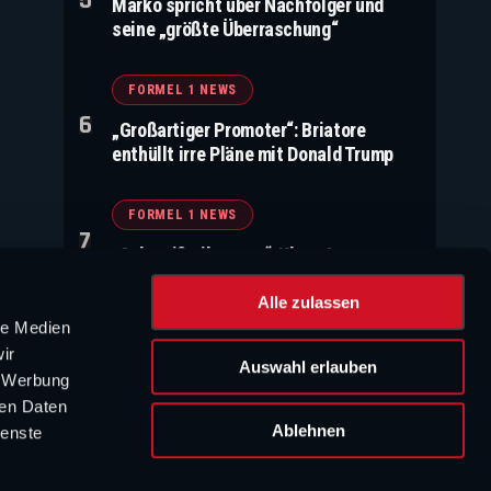
Marko spricht über Nachfolger und
seine „größte Überraschung“
FORMEL 1 NEWS
„Großartiger Promoter“: Briatore
enthüllt irre Pläne mit Donald Trump
FORMEL 1 NEWS
„Schmeiße ihn raus“: Klare Ansage von
Toto Wolff
Alle zulassen
le Medien
WERBUNG
ir
Auswahl erlauben
, Werbung
ren Daten
Ablehnen
ienste