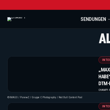
SENDUNGEN
A
INTE
„MAX 
HABE“
DTM-
VERS
CHAMP1 R
©IMAGO / PsnewZ / Gruppe C Photography / Red Bull Content Pool
INTE