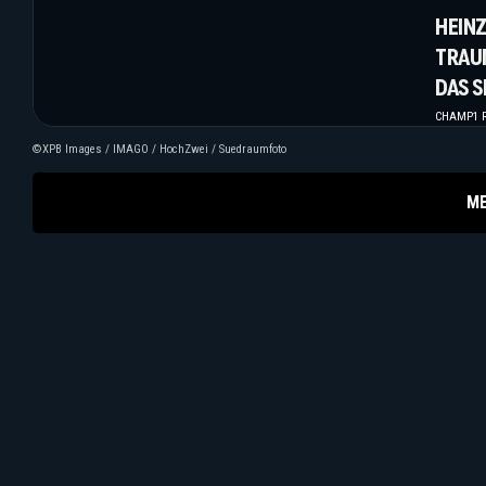
HEIN
TRAU
DAS S
CHAMP1 R
©XPB Images / IMAGO / HochZwei / Suedraumfoto
M