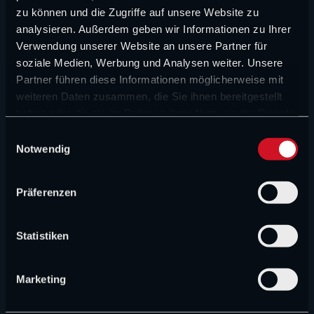
Newey setzt neuen Fokus
zu können und die Zugriffe auf unsere Website zu
analysieren. Außerdem geben wir Informationen zu Ihrer
FORMEL 1 NEWS
Verwendung unserer Website an unsere Partner für
Großer Audi-Angriff nach der Sommerpause?
soziale Medien, Werbung und Analysen weiter. Unsere
Partner führen diese Informationen möglicherweise mit
weiteren Daten zusammen, die Sie ihnen bereitgestellt
FORMEL 1 NEWS
haben oder die sie im Rahmen Ihrer Nutzung der Dienste
David Schumacher im Baby-Glück
gesammelt haben.
E
Notwendig
i
FORMEL 1 NEWS
n
Hadjar fällt Zwischenfazit und hat klares Ziel
w
Präferenzen
i
l
MEINUNG & KOMMENTAR
l
Statistiken
Die Zukunftsvisionen von Vowles zerstören die
i
Gegenwart von Williams
g
Marketing
u
CHAMP1 NEWS (VIDEO)
n