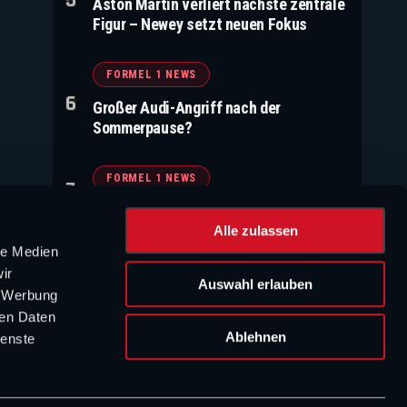
Aston Martin verliert nächste zentrale
Figur – Newey setzt neuen Fokus
FORMEL 1 NEWS
Großer Audi-Angriff nach der
Sommerpause?
FORMEL 1 NEWS
David Schumacher im Baby-Glück
Alle zulassen
le Medien
WERBUNG
ir
Auswahl erlauben
, Werbung
ren Daten
Ablehnen
ienste