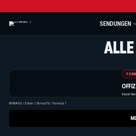
SENDUNGEN
ALLE
FORM
OFFIZ
David He
©IMAGO / Eibner / ServusTV / Formula 1
M