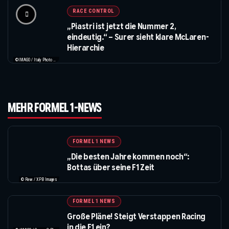
RACE CONTROL
„Piastri ist jetzt die Nummer 2,
eindeutig.“ – Surer sieht klare McLaren-
Hierarchie
©IMAGO / Italy Photo Press / XPB Images
MEHR FORMEL 1-NEWS
FORMEL 1 NEWS
„Die besten Jahre kommen noch“:
Bottas über seine F1 Zeit
© Rew / XPB Images
FORMEL 1 NEWS
Große Pläne! Steigt Verstappen Racing
in die F1 ein?