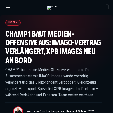
© IMAGO Images / CHAMP1
INTERN
CHAMP1 BAUT MEDIEN-
OFFENSIVE AUS: IMAGO-VERTRAG
VERLÄNGERT, XPB IMAGES NEU
AN BORD
CHAMP1 baut seine Medien-Offensive weiter aus: Die
Zusammenarbeit mit IMAGO Images wurde vorzeitig
verlängert und das Bildkontingent verdoppelt. Gleichzeitig
ergänzt Motorsport-Spezialist XPB Images das Portfolio –
während Redaktion und Experten-Team weiter wachsen.
von
Timo Chris Heuberger
veröffentlicht
9. März 2026