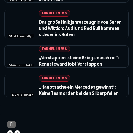
© IMAGO / Gruppe C Photography
FORMEL 1 NEWS
Das große Halbjahreszeugnis von Surer
und Wittich: Audi und Red Bull kommen
schwer ins Rollen
©Audi F1 Team / Getty Images / Red Bull / XPB Images / IMAGO
FORMEL 1 NEWS
„Verstappen ist eine Kriegsmaschine“:
Rennsteward lobt Verstappen
©Getty Images / Red Bull / XPB Images
FORMEL 1 NEWS
„Hauptsache ein Mercedes gewinnt“:
Keine Teamorder bei den Silberpfeilen
© Moy / XPB Images