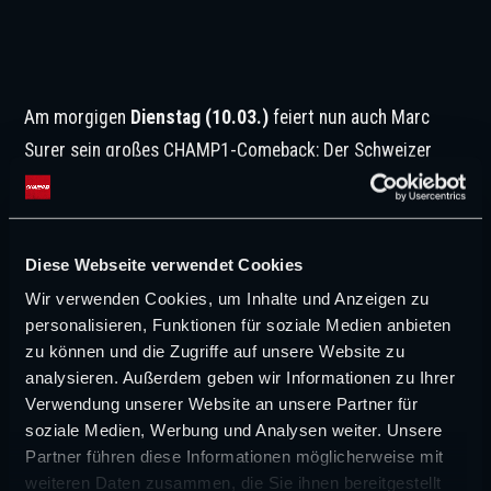
Am morgigen
Dienstag (10.03.)
feiert nun auch Marc
Surer sein großes CHAMP1-Comeback: Der Schweizer
wird erstmals seit seiner Analyse des Niederlande-GP im
August 2023 wieder Teil der CHAMP1-Berichterstattung
sein.
Diese Webseite verwendet Cookies
© CHAMP1
Wir verwenden Cookies, um Inhalte und Anzeigen zu
personalisieren, Funktionen für soziale Medien anbieten
zu können und die Zugriffe auf unsere Website zu
CHAMP1 setzt Kurs Richtung Nummer
analysieren. Außerdem geben wir Informationen zu Ihrer
1
Verwendung unserer Website an unsere Partner für
soziale Medien, Werbung und Analysen weiter. Unsere
Partner führen diese Informationen möglicherweise mit
Mit neuen Bildpartnerschaften, einer erweiterten
weiteren Daten zusammen, die Sie ihnen bereitgestellt