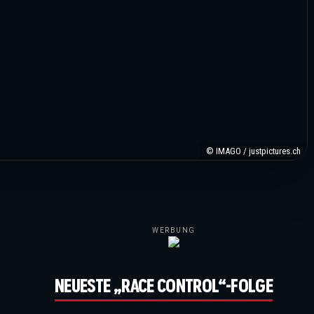
© IMAGO / justpictures.ch
WERBUNG
NEUESTE „RACE CONTROL“-FOLGE
©IMAGO / Italy Photo Press / XPB Images