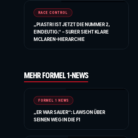
RACE CONTROL
„PIASTRI IST JETZT DIE NUMMER 2,
EINDEUTIG.“ – SURER SIEHT KLARE
MCLAREN-HIERARCHIE
ss
MEHR FORMEL 1-NEWS
©Getty Images / Red Bull / XPB Images
FORMEL 1 NEWS
„ER WAR SAUER“: LAWSON ÜBER
SEINEN WEG IN DIE F1
©IMAGO / Jan Huebner / XPB Images