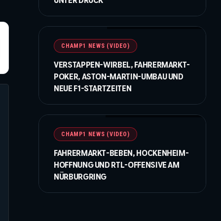
UNTER DRUCK
©IMAGO / NurPhoto / Beautiful Sports
CHAMP1 NEWS (VIDEO)
VERSTAPPEN-WIRBEL, FAHRERMARKT-
POKER, ASTON-MARTIN-UMBAU UND
NEUE F1-STARTZEITEN
©Getty Images / Red Bull / XPB Images
CHAMP1 NEWS (VIDEO)
FAHRERMARKT-BEBEN, HOCKENHEIM-
HOFFNUNG UND RTL-OFFENSIVE AM
NÜRBURGRING