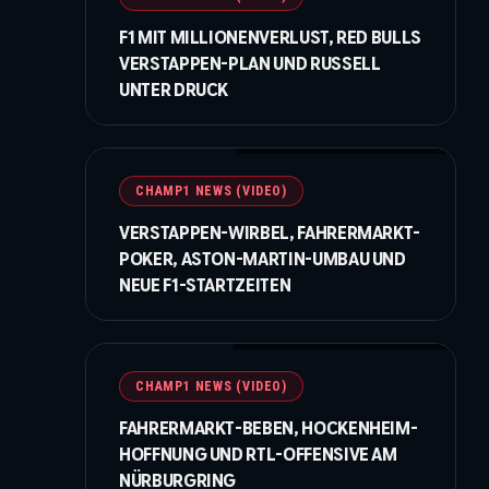
F1 MIT MILLIONENVERLUST, RED BULLS
VERSTAPPEN-PLAN UND RUSSELL
UNTER DRUCK
©IMAGO / NurPhoto / Beautiful Sports
CHAMP1 NEWS (VIDEO)
VERSTAPPEN-WIRBEL, FAHRERMARKT-
POKER, ASTON-MARTIN-UMBAU UND
NEUE F1-STARTZEITEN
©Getty Images / Red Bull / XPB Images
CHAMP1 NEWS (VIDEO)
FAHRERMARKT-BEBEN, HOCKENHEIM-
HOFFNUNG UND RTL-OFFENSIVE AM
NÜRBURGRING