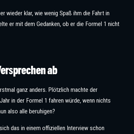
 wieder klar, wie wenig Spaß ihm die Fahrt in
lte er mit dem Gedanken, ob er die Formel 1 nicht
n der Formel 1 bleiben – wohl unter einer Bedingung. © Moy / XPB Imag
Versprechen ab
stmal ganz anders. Plötzlich machte der
 Jahr in der Formel 1 fahren würde, wenn nichts
un also alle beruhigen?
ich das in einem offiziellen Interview schon