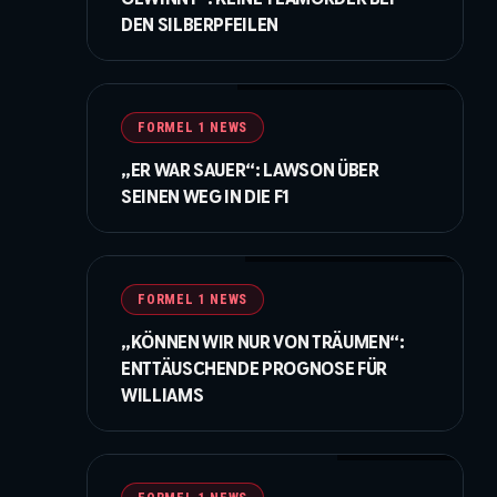
DEN SILBERPFEILEN
©Getty Images / Red Bull / XPB Images
FORMEL 1 NEWS
„ER WAR SAUER“: LAWSON ÜBER
SEINEN WEG IN DIE F1
©IMAGO / Jan Huebner / XPB Images
FORMEL 1 NEWS
„KÖNNEN WIR NUR VON TRÄUMEN“:
ENTTÄUSCHENDE PROGNOSE FÜR
WILLIAMS
© McLaren F1 Team