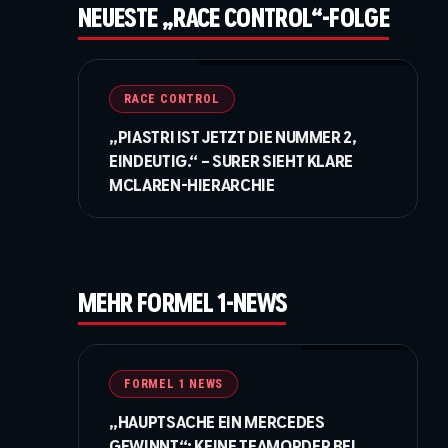
NEUESTE „RACE CONTROL“-FOLGE
©IMAGO / Italy Photo Press / XPB Images
RACE CONTROL
„PIASTRI IST JETZT DIE NUMMER 2,
es
EINDEUTIG.“ – SURER SIEHT KLARE
MCLAREN-HIERARCHIE
MEHR FORMEL 1-NEWS
© Moy / XPB Images
FORMEL 1 NEWS
„HAUPTSACHE EIN MERCEDES
GEWINNT“: KEINE TEAMORDER BEI