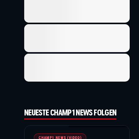
NEUESTE CHAMP1 NEWS FOLGEN
ot
©Getty Images / Red Bull / Formula 1
CHAMP1 NEWS (VIDEO)