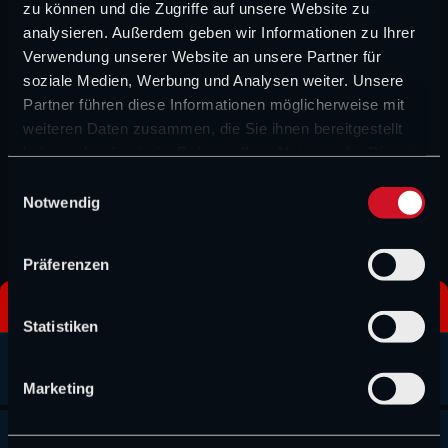
zu können und die Zugriffe auf unsere Website zu
muss sitzen.
analysieren. Außerdem geben wir Informationen zu Ihrer
Verwendung unserer Website an unsere Partner für
Kimi Antonelli holt sich die provisorische Pole, doch
soziale Medien, Werbung und Analysen weiter. Unsere
Partner führen diese Informationen möglicherweise mit
Hamilton hat noch die letzte Kurve vor sich. Und er
weiteren Daten zusammen, die Sie ihnen bereitgestellt
schafft es! Lewis Hamilton holt sich die Pole Position für
haben oder die sie im Rahmen Ihrer Nutzung der Dienste
den Sprint Zuhause in Silverstone!
gesammelt haben.
E
Notwendig
i
Ergebnisse des Sprint Qualifyings
n
w
Präferenzen
i
l
POSITION
FAHRER
TEAM
ZEIT
l
Statistiken
i
1
Lewis
Ferrari
1:28.376
g
Hamilton
Marketing
u
n
2
Kimi
Mercedes
+0.011
g