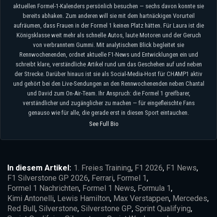
aktuellen Formel-1-Kalenders persönlich besuchen — sechs davon konnte sie
bereits abhaken. Zum anderen will sie mit dem hartnäckigen Vorurteil
aufräumen, dass Frauen in der Formel 1 keinen Platz hätten. Für Laura ist die
Königsklasse weit mehr als schnelle Autos, laute Motoren und der Geruch
von verbranntem Gummi. Mit analytischem Blick begleitet sie
Rennwochenenden, ordnet aktuelle F1-News und Entwicklungen ein und
schreibt klare, verständliche Artikel rund um das Geschehen auf und neben
der Strecke. Darüber hinaus ist sie als Social-Media-Host für CHAMP1 aktiv
und gehört bei den Live-Sendungen an den Rennwochenenden neben Chantal
und David zum On-Air-Team. Ihr Anspruch: die Formel 1 greifbarer,
verständlicher und zugänglicher zu machen — für eingefleischte Fans
genauso wie für alle, die gerade erst in diesen Sport eintauchen.
See Full Bio
In diesem Artikel:
1. Freies Training
,
F1 2026
,
F1 News
,
F1 Silverstone GP 2026
,
Ferrari
,
Formel 1
,
Formel 1 Nachrichten
,
Formel 1 News
,
Formula 1
,
Kimi Antonelli
,
Lewis Hamilton
,
Max Verstappen
,
Mercedes
,
Red Bull
,
Silverstone
,
Silverstone GP
,
Sprint Qualifying
,