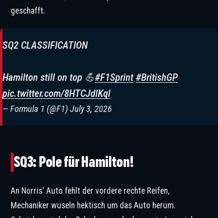
geschafft.
SQ2 CLASSIFICATION
Hamilton still on top 💪
#F1Sprint
#BritishGP
pic.twitter.com/8HTCJdlKql
— Formula 1 (@F1)
July 3, 2026
SQ3: Pole für Hamilton!
An Norris‘ Auto fehlt der vordere rechte Reifen,
Mechaniker wuseln hektisch um das Auto herum.