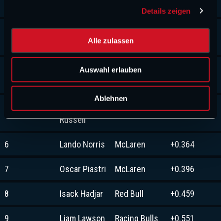
Antonelli
Details zeigen
s
a
3
Max
Red Bull
+0.321
u
Alle zulassen
Verstappen
s
w
4
Charles
Ferrari
+0.327
Auswahl erlauben
a
Leclerc
h
l
Ablehnen
5
George
Mercedes
+0.357
Russell
6
Lando Norris
McLaren
+0.364
7
Oscar Piastri
McLaren
+0.396
8
Isack Hadjar
Red Bull
+0.459
9
Liam Lawson
Racing Bulls
+0.551