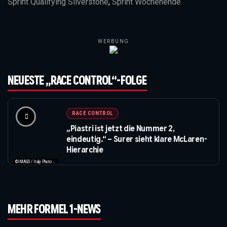
Sprint Qualifying Silverstone
,
Sprint Wochenende
WERBUNG
NEUESTE „RACE CONTROL“-FOLGE
RACE CONTROL
„Piastri ist jetzt die Nummer 2,
eindeutig.“ – Surer sieht klare McLaren-
Hierarchie
©IMAGO / Italy Photo Press / XPB Images
MEHR FORMEL 1-NEWS