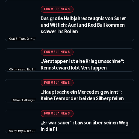
FORMEL 1 NEWS
Das große Halbjahreszeugnis von Surer
und Wittich: Audi und Red Bull kommen
schwer ins Rollen
©Audi F1 Team / Getty Images / Red Bull / XPB Images / IMAGO
FORMEL 1 NEWS
„Verstappen ist eine Kriegsmaschine“:
Rennsteward lobt Verstappen
©Getty Images / Red Bull / XPB Images
FORMEL 1 NEWS
„Hauptsache ein Mercedes gewinnt“:
Keine Teamorder bei den Silberpfeilen
© Moy / XPB Images
FORMEL 1 NEWS
„Er war sauer“: Lawson über seinen Weg
in die F1
©Getty Images / Red Bull / XPB Images