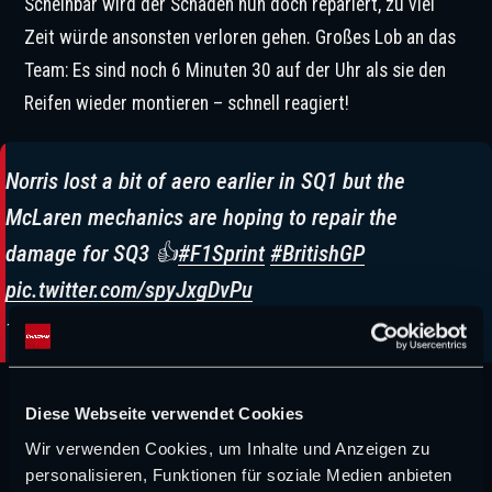
Scheinbar wird der Schaden nun doch repariert, zu viel
Zeit würde ansonsten verloren gehen. Großes Lob an das
Team: Es sind noch 6 Minuten 30 auf der Uhr als sie den
Reifen wieder montieren – schnell reagiert!
Norris lost a bit of aero earlier in SQ1 but the
McLaren mechanics are hoping to repair the
damage for SQ3 👍
#F1Sprint
#BritishGP
pic.twitter.com/spyJxgDvPu
— Formula 1 (@F1)
July 3, 2026
Diese Webseite verwendet Cookies
Die übrigen Zehn machen es spannend. Erst als noch drei
Wir verwenden Cookies, um Inhalte und Anzeigen zu
Minuten auf der Uhr sind, fährt das erste Auto raus und
personalisieren, Funktionen für soziale Medien anbieten
es ist… Oscar Piastri! Jeder hat nur die eine Runde und die