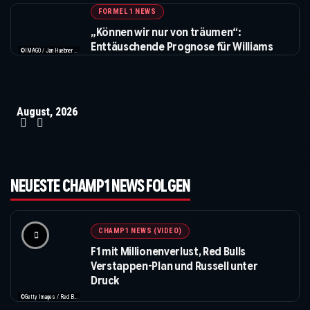
FORMEL 1 NEWS
„Können wir nur von träumen“:
Enttäuschende Prognose für Williams
©IMAGO / Jan Huebner / XPB Images
August, 2026
NEUESTE CHAMP1 NEWS FOLGEN
CHAMP1 NEWS (VIDEO)
F1 mit Millionenverlust, Red Bulls
Verstappen-Plan und Russell unter
Druck
©Getty Images / Red Bull / Formula 1