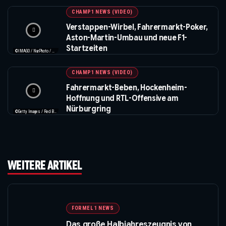
CHAMP1 NEWS (VIDEO)
Verstappen-Wirbel, Fahrermarkt-Poker,
Aston-Martin-Umbau und neue F1-
Startzeiten
©IMAGO / NurPhoto / Beautiful Sports
CHAMP1 NEWS (VIDEO)
Fahrermarkt-Beben, Hockenheim-
Hoffnung und RTL-Offensive am
Nürburgring
©Getty Images / Red Bull / XPB Images
WEITERE ARTIKEL
FORMEL 1 NEWS
Das große Halbjahreszeugnis von