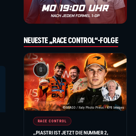
NEUESTE „RACE CONTROL“-FOLGE
©IMAGO / Italy Photo Press / XPB Images
RACE CONTROL
„PIASTRI IST JETZT DIE NUMMER 2,