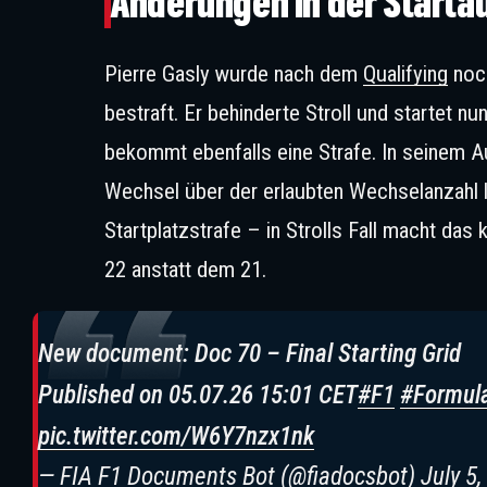
Änderungen in der Starta
Pierre Gasly wurde nach dem
Qualifying
noch
bestraft. Er behinderte Stroll und startet nu
bekommt ebenfalls eine Strafe. In seinem A
Wechsel über der erlaubten Wechselanzahl l
Startplatzstrafe – in Strolls Fall macht das
22 anstatt dem 21.
New document: Doc 70 – Final Starting Grid
Published on 05.07.26 15:01 CET
#F1
#Formul
pic.twitter.com/W6Y7nzx1nk
— FIA F1 Documents Bot (@fiadocsbot)
July 5