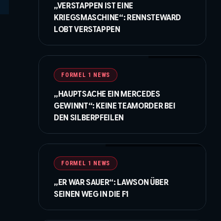
„VERSTAPPEN IST EINE
KRIEGSMASCHINE“: RENNSTEWARD
LOBT VERSTAPPEN
© Moy / XPB Images
FORMEL 1 NEWS
„HAUPTSACHE EIN MERCEDES
GEWINNT“: KEINE TEAMORDER BEI
DEN SILBERPFEILEN
©Getty Images / Red Bull / XPB Images
FORMEL 1 NEWS
„ER WAR SAUER“: LAWSON ÜBER
SEINEN WEG IN DIE F1
©IMAGO / Jan Huebner / XPB Images