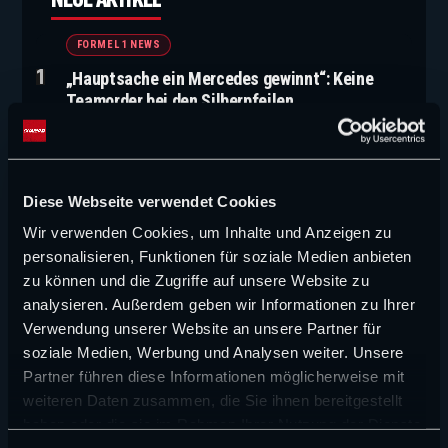
FORMEL 1 NEWS
„Hauptsache ein Mercedes gewinnt“: Keine
Teamorder bei den Silberpfeilen
FORMEL 1 NEWS
„Er war sauer“: Lawson über seinen Weg in die F1
Diese Webseite verwendet Cookies
Wir verwenden Cookies, um Inhalte und Anzeigen zu
CHAMP1 NEWS (VIDEO)
personalisieren, Funktionen für soziale Medien anbieten
F1 mit Millionenverlust, Red Bulls Verstappen-
zu können und die Zugriffe auf unsere Website zu
Plan und Russell unter Druck
analysieren. Außerdem geben wir Informationen zu Ihrer
Verwendung unserer Website an unsere Partner für
FORMEL 1 NEWS
soziale Medien, Werbung und Analysen weiter. Unsere
Partner führen diese Informationen möglicherweise mit
„Können wir nur von träumen“: Enttäuschende
weiteren Daten zusammen, die Sie ihnen bereitgestellt
Prognose für Williams
haben oder die sie im Rahmen Ihrer Nutzung der Dienste