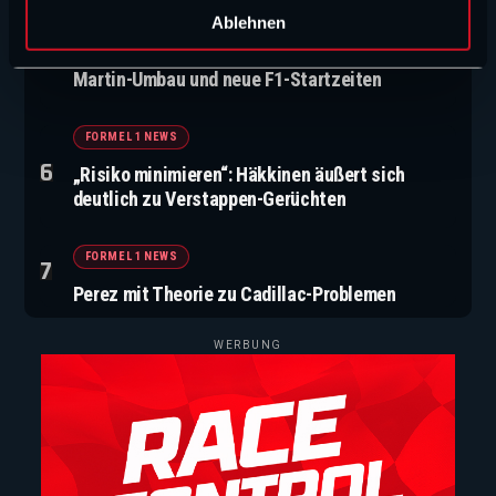
l
CHAMP1 NEWS (VIDEO)
Ablehnen
Verstappen-Wirbel, Fahrermarkt-Poker, Aston-
Martin-Umbau und neue F1-Startzeiten
FORMEL 1 NEWS
„Risiko minimieren“: Häkkinen äußert sich
deutlich zu Verstappen-Gerüchten
FORMEL 1 NEWS
Perez mit Theorie zu Cadillac-Problemen
WERBUNG