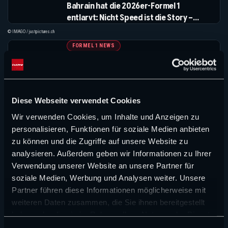
Bahrain hat die 2026er-Formel 1
entlarvt: Nicht Speed ist die Story –
sondern Management, Politik und die
© IMAGO / justpictures.ch
ersten echten Sorgenfälle – Das Fazit
FORMEL 1 NEWS
Leclerc bleibt ungeschlagen! – Aston
Martin gibt auf?
©IMAGO / Italy Photo Press
Diese Webseite verwendet Cookies
CHAMP1 NEWS (VIDEO)
Wir verwenden Cookies, um Inhalte und Anzeigen zu
Test-Drama vorm Melbourne! Antonelli
personalisieren, Funktionen für soziale Medien anbieten
setzt die Marke – und fliegt dann raus,
zu können und die Zugriffe auf unsere Website zu
Hülkenberg macht Audi Hoffnung, Aston
©IMAGO / HochZwei / MAXPPP
analysieren. Außerdem geben wir Informationen zu Ihrer
Martin hat nicht mal Teile
Verwendung unserer Website an unsere Partner für
MEHR NEWS
soziale Medien, Werbung und Analysen weiter. Unsere
Partner führen diese Informationen möglicherweise mit
weiteren Daten zusammen, die Sie ihnen bereitgestellt
Suchen
haben oder die sie im Rahmen Ihrer Nutzung der Dienste
Suchen
gesammelt haben.