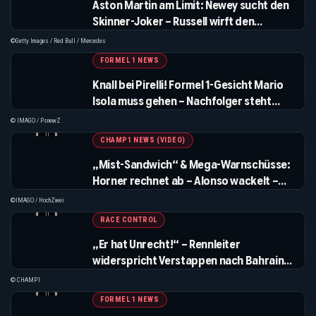
Aston Martin am Limit: Newey sucht den
Skinner-Joker – Russell wirft den
Verstappens Manipulation vor – und RTL
©Getty Images / Red Bull / Mercedes
schweigt, Sky drückt auf den Preis
FORMEL 1 NEWS
Knall bei Pirelli! Formel 1-Gesicht Mario
Isola muss gehen – Nachfolger steht
schon fest!
© IMAGO / PsnewZ
CHAMP1 NEWS (VIDEO)
„Mist-Sandwich“ & Mega-Warnschüsse:
Horner rechnet ab – Alonso wackelt –
und die neue F1 spaltet das Fahrerlager
©IMAGO / HochZwei
RACE CONTROL
„Er hat Unrecht!“ – Rennleiter
widerspricht Verstappen nach Bahrain-
Tests
© CHAMP1
FORMEL 1 NEWS