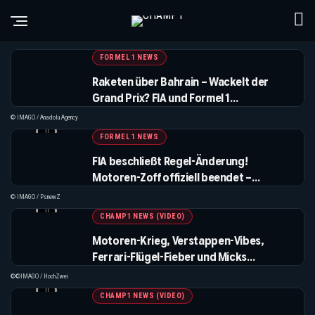
FORMEL 1 NEWS
Raketen über Bahrain – Wackelt der
Grand Prix? FIA und Formel 1
beobachten Nahost-Eskalation genau
© IMAGO / Anadolu Agency
FORMEL 1 NEWS
FIA beschließt Regel-Änderung!
Motoren-Zoff offiziell beendet –
Kompressions-Kontrolle ab Juni
© IMAGO / PsnewZ
verschärft
CHAMP1 NEWS (VIDEO)
Motoren-Krieg, Verstappen-Vibes,
Ferrari-Flügel-Fieber und Micks
Hochrisiko-Neustart
©©IMAGO / HochZwei
CHAMP1 NEWS (VIDEO)