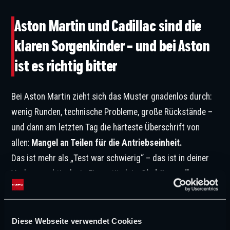
Aston Martin und Cadillac sind die
klaren Sorgenkinder – und bei Aston
ist es richtig bitter
Bei Aston Martin zieht sich das Muster gnadenlos durch:
wenig Runden, technische Probleme, große Rückstände –
und dann am letzten Tag die härteste Überschrift von
allen:
Mangel an Teilen für die Antriebseinheit.
Das ist mehr als „Test war schwierig“ – das ist in deiner
Vorlage praktisch ein Eingeständnis:
Sie können ihr
Programm nicht mal abspulen.
Keine ordentliche
Rennsimulation, eingeschränkte Stints, Datenstudium
statt Kilometer. Zwei Wochen vor Melbourne ist das ein
Diese Webseite verwendet Cookies