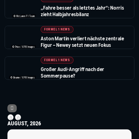
„Fahre besser als letztes Jahr“: Norris
zieht Halbjahresbilanz
© McLaren F1 Team
FORMEL 1 NEWS
Aston Martin verliert nächste zentrale
Figur – Newey setzt neuen Fokus
© Price / XPB Images
FORMEL 1 NEWS
Großer Audi-Angriff nach der
Sommerpause?
© Bearne / XPB Images
AUGUST, 2026