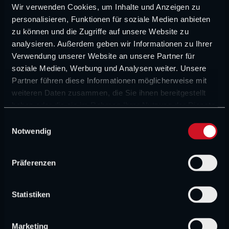
Worst Case.
Wir verwenden Cookies, um Inhalte und Anzeigen zu
personalisieren, Funktionen für soziale Medien anbieten
© IMAGO / Matrix Images
zu können und die Zugriffe auf unsere Website zu
analysieren. Außerdem geben wir Informationen zu Ihrer
Cadillac hat ebenfalls wiederkehrende Defekte und viel
Verwendung unserer Website an unsere Partner für
verlorene Zeit. Das wirkt wie ein Team, das noch am
soziale Medien, Werbung und Analysen weiter. Unsere
Partner führen diese Informationen möglicherweise mit
Fundament baut, während andere bereits an Details feilen.
weiteren Daten zusammen, die Sie ihnen bereitgestellt
haben oder die sie im Rahmen Ihrer Nutzung der Dienste
Und dann noch das unterschätzte
gesammelt haben.
E
Notwendig
Problem: Starts könnten hässlich
i
n
werden
w
Präferenzen
i
l
Ein Punkt aus deinem Rohtext, der in Melbourne richtig
l
Statistiken
groß werden kann:
Startprozedere.
i
g
© IMAGO / PsnewZ
Marketing