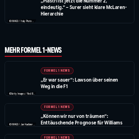
„Piastri ist jetzt die Nummer 2,
eindeutig.“ – Surer sieht klare McLaren-
Hierarchie
©IMAGO / Italy Photo Press / XPB Images
MEHR FORMEL 1-NEWS
FORMEL 1 NEWS
„Er war sauer“: Lawson über seinen
Weg in die F1
©Getty Images / Red Bull / XPB Images
FORMEL 1 NEWS
„Können wir nur von träumen“:
Enttäuschende Prognose für Williams
©IMAGO / Jan Huebner / XPB Images
FORMEL 1 NEWS