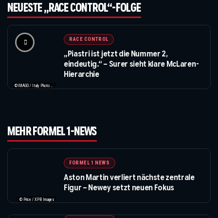
NEUESTE „RACE CONTROL“-FOLGE
RACE CONTROL
„Piastri ist jetzt die Nummer 2,
eindeutig.“ – Surer sieht klare McLaren-
Hierarchie
©IMAGO / Italy Photo Press / XPB Images
MEHR FORMEL 1-NEWS
FORMEL 1 NEWS
Aston Martin verliert nächste zentrale
Figur – Newey setzt neuen Fokus
© Price / XPB Images