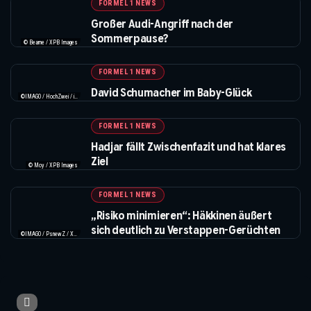
FORMEL 1 NEWS
Großer Audi-Angriff nach der
Sommerpause?
© Bearne / XPB Images
FORMEL 1 NEWS
David Schumacher im Baby-Glück
©IMAGO / HochZwei / instagram.com/davidschumacher_official
FORMEL 1 NEWS
Hadjar fällt Zwischenfazit und hat klares
Ziel
© Moy / XPB Images
FORMEL 1 NEWS
„Risiko minimieren“: Häkkinen äußert
sich deutlich zu Verstappen-Gerüchten
©IMAGO / PsnewZ / XPB Images