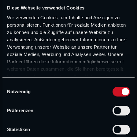
Vor allem für Red-Bull-Junior Nikola Tsolov, der in der
Diese Webseite verwendet Cookies
Formel 2 für Furore sorgt, ist das eine schlechte
Wir verwenden Cookies, um Inhalte und Anzeigen zu
Nachricht.
Alan Permane machte bereits klar, wie glücklich
personalisieren, Funktionen für soziale Medien anbieten
er mit seinen Fahrern sei
. Das wird sich auch so schnell
zu können und die Zugriffe auf unsere Website zu
nicht ändern.
analysieren. Außerdem geben wir Informationen zu Ihrer
Verwendung unserer Website an unsere Partner für
Auch Colapinto konnte mit seinem Sieg über Pierre Gasly
soziale Medien, Werbung und Analysen weiter. Unsere
wieder Pluspunkte sammeln, während bei Haas, Williams,
Partner führen diese Informationen möglicherweise mit
weiteren Daten zusammen, die Sie ihnen bereitgestellt
Cadillac und Aston Martin gerade niemand so richtig Spaß
haben oder die sie im Rahmen Ihrer Nutzung der Dienste
hat. Im Mittelfeld haben sich die Eindrücke verfestigt –
gesammelt haben.
E
und das bereits seit Wochen.
Notwendig
i
n
Lässt Spa-Spektakel die Spannung in
w
Präferenzen
i
die Höhe schießen?
l
l
Statistiken
i