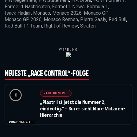
FIA Reglement
,
FIA Statement
,
FIA Urteil
,
FOM
,
Formel 1
,
Formel 1 Nachrichten
,
Formel 1 News
,
Formula 1
,
Isack Hadjar
,
Monaco
,
Monaco 2026
,
Monaco GP
,
Monaco GP 2026
,
Monaco Rennen
,
Pierre Gasly
,
Red Bull
,
Red Bull F1 Team
,
Right of Review
,
Strafen
WERBUNG
NEUESTE „RACE CONTROL“-FOLGE
RACE CONTROL
„Piastri ist jetzt die Nummer 2,
eindeutig.“ – Surer sieht klare McLaren-
Hierarchie
©IMAGO / Italy Photo Press / XPB Images