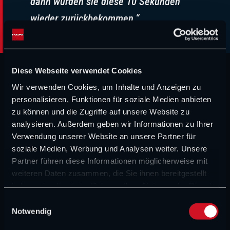
dann würden sie diese 10 Sekunden
wieder zurückbekommen.“
Diese Webseite verwendet Cookies
Diese Beweise scheint Alpine vorgebracht zu haben.
Wir verwenden Cookies, um Inhalte und Anzeigen zu
Wittich verdeutlichte übrigens, dass eine mögliche
personalisieren, Funktionen für soziale Medien anbieten
Entscheidung nicht zwingend auch andere Fahrer
zu können und die Zugriffe auf unsere Website zu
analysieren. Außerdem geben wir Informationen zu Ihrer
betreffen müsse, da nur Alpine Einspruch eingelegt habe.
Verwendung unserer Website an unsere Partner für
Gasly könnte also der einzige Fahrer bleiben, der seine
soziale Medien, Werbung und Analysen weiter. Unsere
Strafen gestrichen bekommt.
Partner führen diese Informationen möglicherweise mit
weiteren Daten zusammen, die Sie ihnen bereitgestellt
Nach der heutigen Anhörung wird die FIA wohl recht
haben oder die sie im Rahmen Ihrer Nutzung der Dienste
gesammelt haben.
zeitnah entscheiden, wie es mit dem Ergebnis des
E
Notwendig
i
Monaco-GP weitergeht. Denn am kommenden
n
Wochenende steht in Barcelona das nächste Rennen an –