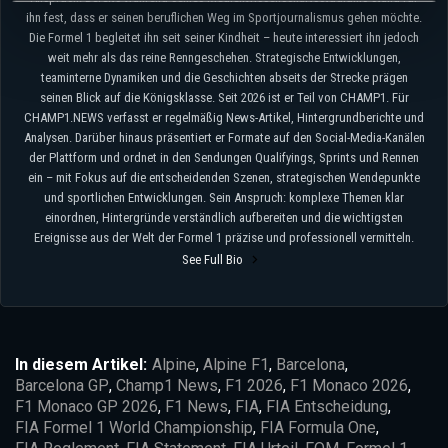
ihn fest, dass er seinen beruflichen Weg im Sportjournalismus gehen möchte.
Die Formel 1 begleitet ihn seit seiner Kindheit – heute interessiert ihn jedoch
weit mehr als das reine Renngeschehen. Strategische Entwicklungen,
teaminterne Dynamiken und die Geschichten abseits der Strecke prägen
seinen Blick auf die Königsklasse. Seit 2026 ist er Teil von CHAMP1. Für
CHAMP1.NEWS verfasst er regelmäßig News-Artikel, Hintergrundberichte und
Analysen. Darüber hinaus präsentiert er Formate auf den Social-Media-Kanälen
der Plattform und ordnet in den Sendungen Qualifyings, Sprints und Rennen
ein – mit Fokus auf die entscheidenden Szenen, strategischen Wendepunkte
und sportlichen Entwicklungen. Sein Anspruch: komplexe Themen klar
einordnen, Hintergründe verständlich aufbereiten und die wichtigsten
Ereignisse aus der Welt der Formel 1 präzise und professionell vermitteln.
See Full Bio
In diesem Artikel:
Alpine
,
Alpine F1
,
Barcelona
,
Barcelona GP
,
Champ1 News
,
F1 2026
,
F1 Monaco 2026
,
F1 Monaco GP 2026
,
F1 News
,
FIA
,
FIA Entscheidung
,
FIA Formel 1 World Championship
,
FIA Formula One
,