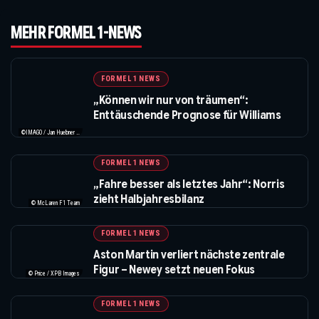
MEHR FORMEL 1-NEWS
FORMEL 1 NEWS
„Können wir nur von träumen“:
Enttäuschende Prognose für Williams
©IMAGO / Jan Huebner / XPB Images
FORMEL 1 NEWS
„Fahre besser als letztes Jahr“: Norris
zieht Halbjahresbilanz
© McLaren F1 Team
FORMEL 1 NEWS
Aston Martin verliert nächste zentrale
Figur – Newey setzt neuen Fokus
© Price / XPB Images
FORMEL 1 NEWS