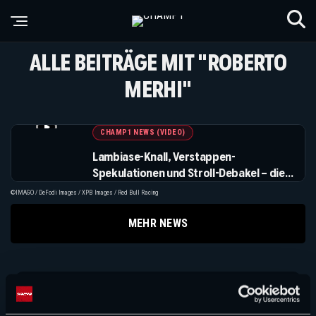
ALLE BEITRÄGE MIT "ROBERTO
MERHI"
CHAMP1 NEWS (VIDEO)
Lambiase-Knall, Verstappen-
Spekulationen und Stroll-Debakel – die
Formel 1 bleibt im Ausnahmezustand
©IMAGO / DeFodi Images / XPB Images / Red Bull Racing
MEHR NEWS
Suchen
Suchen