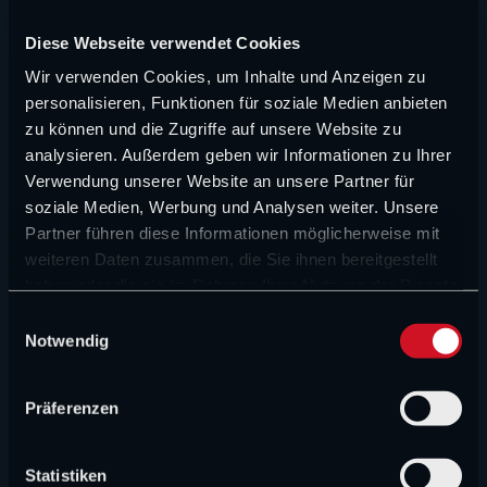
NEUE ARTIKEL
Diese Webseite verwendet Cookies
Wir verwenden Cookies, um Inhalte und Anzeigen zu
FORMEL 1 NEWS
personalisieren, Funktionen für soziale Medien anbieten
Das große Halbjahreszeugnis von Surer und
zu können und die Zugriffe auf unsere Website zu
Wittich: Audi und Red Bull kommen schwer ins
analysieren. Außerdem geben wir Informationen zu Ihrer
Rollen
Verwendung unserer Website an unsere Partner für
soziale Medien, Werbung und Analysen weiter. Unsere
Partner führen diese Informationen möglicherweise mit
FORMEL 1 NEWS
weiteren Daten zusammen, die Sie ihnen bereitgestellt
„Verstappen ist eine Kriegsmaschine“:
haben oder die sie im Rahmen Ihrer Nutzung der Dienste
Rennsteward lobt Verstappen
gesammelt haben.
E
Notwendig
i
FORMEL 1 NEWS
n
„Hauptsache ein Mercedes gewinnt“: Keine
w
Teamorder bei den Silberpfeilen
Präferenzen
i
l
FORMEL 1 NEWS
l
Statistiken