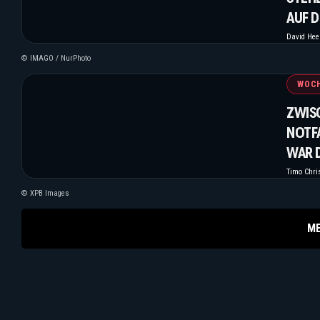
AUF D
David He
© IMAGO / NurPhoto
WOC
ZWISC
NOTF
WAR 
Timo Chri
© XPB Images
M