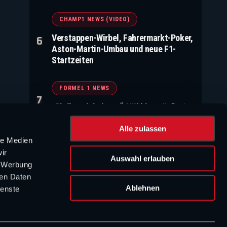
CHAMP1 NEWS (VIDEO)
Verstappen-Wirbel, Fahrermarkt-Poker,
Aston-Martin-Umbau und neue F1-
Startzeiten
FORMEL 1 NEWS
„Risiko minimieren“: Häkkinen äußert
sich deutlich zu Verstappen-Gerüchten
Alle zulassen
le Medien
WERBUNG
ir
Auswahl erlauben
, Werbung
ren Daten
Ablehnen
ienste