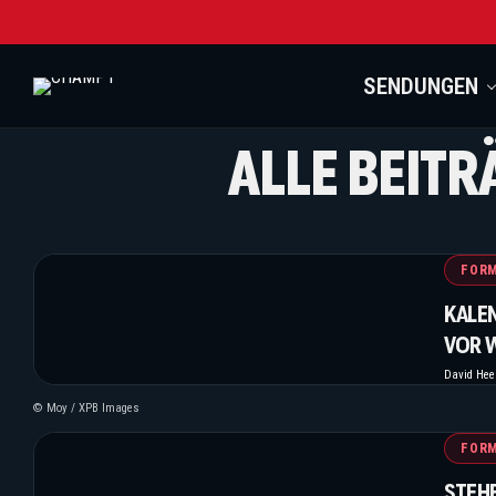
SENDUNGEN
ALLE BEITR
FORM
KALE
VOR 
David He
© Moy / XPB Images
FORM
STEHE