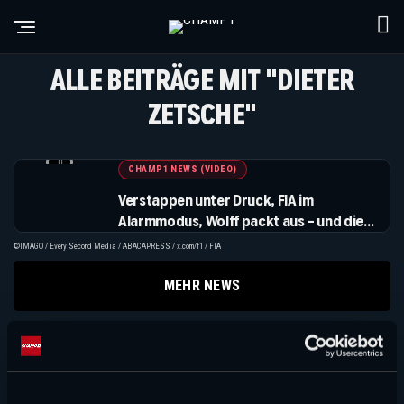
ALLE BEITRÄGE MIT "DIETER
ZETSCHE"
CHAMP1 NEWS (VIDEO)
Verstappen unter Druck, FIA im
Alarmmodus, Wolff packt aus – und die
Formel 1 zeigt sich in der Eifel
©IMAGO / Every Second Media / ABACAPRESS / x.com/f1 / FIA
MEHR NEWS
Suchen
Suchen