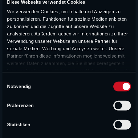
Diese Webseite verwendet Cookies
NEUE ARTIKEL
Wir verwenden Cookies, um Inhalte und Anzeigen zu
personalisieren, Funktionen für soziale Medien anbieten
FORMEL 1 NEWS
zu können und die Zugriffe auf unsere Website zu
analysieren. Außerdem geben wir Informationen zu Ihrer
Aston Martin verliert nächste zentrale Figur –
Verwendung unserer Website an unsere Partner für
Newey setzt neuen Fokus
soziale Medien, Werbung und Analysen weiter. Unsere
Partner führen diese Informationen möglicherweise mit
FORMEL 1 NEWS
weiteren Daten zusammen, die Sie ihnen bereitgestellt
Großer Audi-Angriff nach der Sommerpause?
haben oder die sie im Rahmen Ihrer Nutzung der Dienste
gesammelt haben.
E
FORMEL 1 NEWS
Notwendig
i
n
David Schumacher im Baby-Glück
w
Präferenzen
i
FORMEL 1 NEWS
l
Hadjar fällt Zwischenfazit und hat klares Ziel
l
Statistiken
i