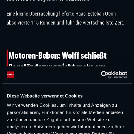
Eine kleine Überraschung lieferte Haas: Esteban Ocon
absolvierte 115 Runden und fuhr die viertschnellste Zeit.
©IMAGO / HochZwei/Syndication
Motoren-Beben: Wolff schließt
Regeländerung nicht mehr aus
Während auf der Strecke Daten gesammelt werden,
brodelt es politisch.
Diese Webseite verwendet Cookies
Wir verwenden Cookies, um Inhalte und Anzeigen zu
Im Zentrum: das Verdichtungsverhältnis der neuen Power
personalisieren, Funktionen für soziale Medien anbieten
Units.
zu können und die Zugriffe auf unsere Website zu
Mercedes steht im Fokus der Debatte, weil sich im heißen
analysieren. Außerdem geben wir Informationen zu Ihrer
Verwendung unserer Website an unsere Partner für