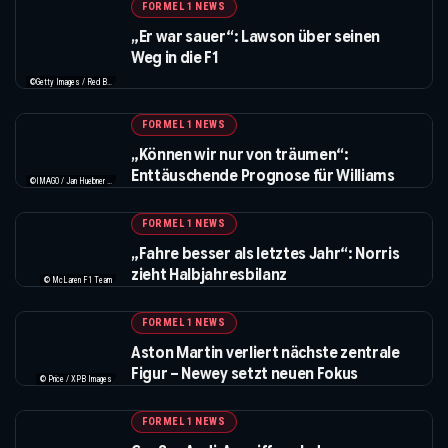
FORMEL 1 NEWS
„Er war sauer“: Lawson über seinen
Weg in die F1
©Getty Images / Red Bull / XPB Images
FORMEL 1 NEWS
„Können wir nur von träumen“:
Enttäuschende Prognose für Williams
©IMAGO / Jan Huebner / XPB Images
FORMEL 1 NEWS
„Fahre besser als letztes Jahr“: Norris
zieht Halbjahresbilanz
© McLaren F1 Team
FORMEL 1 NEWS
Aston Martin verliert nächste zentrale
Figur – Newey setzt neuen Fokus
© Price / XPB Images
FORMEL 1 NEWS