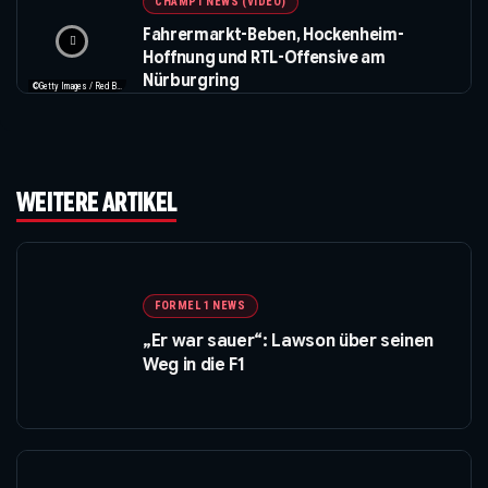
CHAMP1 NEWS (VIDEO)
Fahrermarkt-Beben, Hockenheim-
Hoffnung und RTL-Offensive am
Nürburgring
©Getty Images / Red Bull / XPB Images
WEITERE ARTIKEL
FORMEL 1 NEWS
„Er war sauer“: Lawson über seinen
Weg in die F1