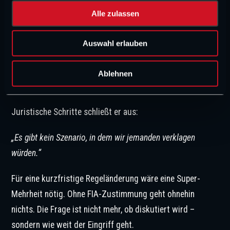
Wolff versucht, den Performance-Gewinn kleinzureden:
u
Alle zulassen
s
„Der Gewinn liegt nur bei zwei oder drei PS.“
w
Auswahl erlauben
a
Gleichzeitig räumt er ein, dass eine kurzfristige
h
l
Anpassung strukturell deutlich schmerzhafter wäre als
Ablehnen
der eigentliche Leistungsgewinn.
Juristische Schritte schließt er aus:
„Es gibt kein Szenario, in dem wir jemanden verklagen
würden.“
Für eine kurzfristige Regeländerung wäre eine Super-
Mehrheit nötig. Ohne FIA-Zustimmung geht ohnehin
nichts. Die Frage ist nicht mehr, ob diskutiert wird –
sondern wie weit der Eingriff geht.