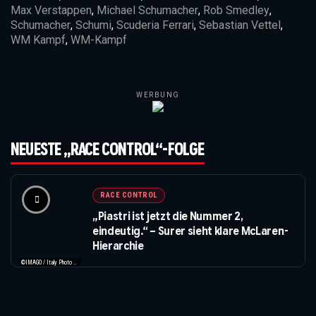
Max Verstappen
,
Michael Schumacher
,
Rob Smedley
,
Schumacher
,
Schumi
,
Scuderia Ferrari
,
Sebastian Vettel
,
WM Kampf
,
WM-Kampf
WERBUNG
NEUESTE „RACE CONTROL“-FOLGE
RACE CONTROL
„Piastri ist jetzt die Nummer 2,
eindeutig.“ – Surer sieht klare McLaren-
Hierarchie
©IMAGO / Italy Photo Press / XPB Images