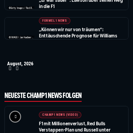
„Er war sauer“: Lawson über seinen Weg
in die F1
©Getty Images / Red Bull / XPB Images
FORMEL 1 NEWS
„Können wir nur von träumen“:
Enttäuschende Prognose für Williams
©IMAGO / Jan Huebner / XPB Images
August, 2026
NEUESTE CHAMP1 NEWS FOLGEN
CHAMP1 NEWS (VIDEO)
F1 mit Millionenverlust, Red Bulls
Verstappen-Plan und Russell unter