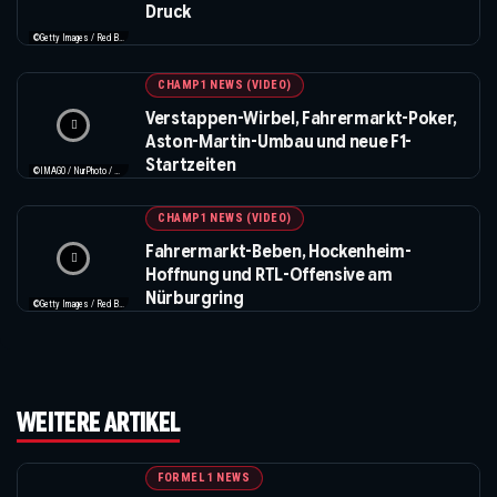
Druck
©Getty Images / Red Bull / Formula 1
CHAMP1 NEWS (VIDEO)
Verstappen-Wirbel, Fahrermarkt-Poker,
Aston-Martin-Umbau und neue F1-
Startzeiten
©IMAGO / NurPhoto / Beautiful Sports
CHAMP1 NEWS (VIDEO)
Fahrermarkt-Beben, Hockenheim-
Hoffnung und RTL-Offensive am
Nürburgring
©Getty Images / Red Bull / XPB Images
WEITERE ARTIKEL
FORMEL 1 NEWS