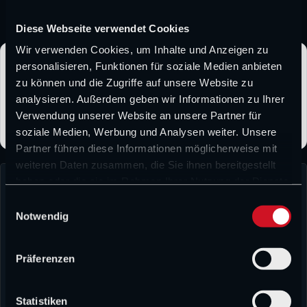
vergangenen Jahren – irgendwann die Ernüchterung?
Diese Webseite verwendet Cookies
Wir verwenden Cookies, um Inhalte und Anzeigen zu
CHAMP1.NEWS bei Google bevorzugen
personalisieren, Funktionen für soziale Medien anbieten
Folge CHAMP1.NEWS als bevorzugter Quelle und erhalte
zu können und die Zugriffe auf unsere Website zu
unsere Formel-1-News häufiger direkt bei Google.
analysieren. Außerdem geben wir Informationen zu Ihrer
Verwendung unserer Website an unsere Partner für
soziale Medien, Werbung und Analysen weiter. Unsere
Partner führen diese Informationen möglicherweise mit
weiteren Daten zusammen, die Sie ihnen bereitgestellt
haben oder die sie im Rahmen Ihrer Nutzung der Dienste
gesammelt haben.
E
Notwendig
i
n
w
Präferenzen
i
David Heermann
David Heermann verbindet sportliche Leidenschaft mit journalistischem
l
Anspruch. Bereits während seines Medienwissenschaftsstudiums stand für
l
Statistiken