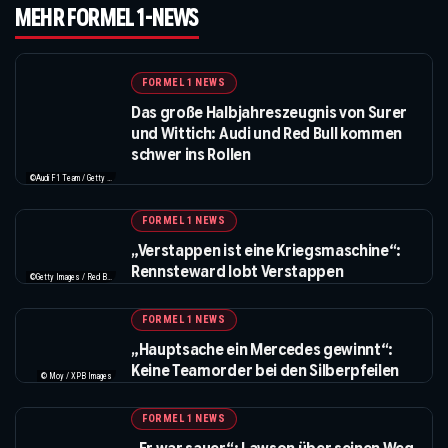
MEHR FORMEL 1-NEWS
FORMEL 1 NEWS
Das große Halbjahreszeugnis von Surer
und Wittich: Audi und Red Bull kommen
schwer ins Rollen
©Audi F1 Team / Getty Images / Red Bull / XPB Images / IMAGO
FORMEL 1 NEWS
„Verstappen ist eine Kriegsmaschine“:
Rennsteward lobt Verstappen
©Getty Images / Red Bull / XPB Images
FORMEL 1 NEWS
„Hauptsache ein Mercedes gewinnt“:
Keine Teamorder bei den Silberpfeilen
© Moy / XPB Images
FORMEL 1 NEWS