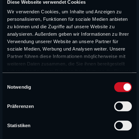
Diese Webseite verwendet Cookies
NEUE ARTIKEL
Wir verwenden Cookies, um Inhalte und Anzeigen zu
personalisieren, Funktionen für soziale Medien anbieten
FORMEL 1 NEWS
zu können und die Zugriffe auf unsere Website zu
analysieren. Außerdem geben wir Informationen zu Ihrer
„Er war sauer“: Lawson über seinen Weg in die F1
Verwendung unserer Website an unsere Partner für
soziale Medien, Werbung und Analysen weiter. Unsere
CHAMP1 NEWS (VIDEO)
Partner führen diese Informationen möglicherweise mit
F1 mit Millionenverlust, Red Bulls Verstappen-
weiteren Daten zusammen, die Sie ihnen bereitgestellt
Plan und Russell unter Druck
haben oder die sie im Rahmen Ihrer Nutzung der Dienste
gesammelt haben.
E
FORMEL 1 NEWS
Notwendig
i
n
„Können wir nur von träumen“: Enttäuschende
Prognose für Williams
w
Präferenzen
i
l
FORMEL 1 NEWS
l
Statistiken
„Fahre besser als letztes Jahr“: Norris zieht
i
Halbjahresbilanz