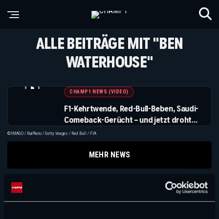
ALLE BEITRÄGE MIT "BEN
WATERHOUSE"
CHAMP1 NEWS (VIDEO)
F1-Kehrtwende, Red-Bull-Beben, Saudi-
Comeback-Gerücht – und jetzt droht
auch noch Steuer-Ärger
©IMAGO / NurPhoto / Getty Images / Red Bull / FIA
MEHR NEWS
Suchen
Suchen