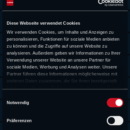
(Haas)
Oscar Piastri
+0.933
54
Diese Webseite verwendet Cookies
(McLaren)
Wir verwenden Cookies, um Inhalte und Anzeigen zu
George Russell
+1.439
56
personalisieren, Funktionen für soziale Medien anbieten
zu können und die Zugriffe auf unsere Website zu
(Mercedes)
analysieren. Außerdem geben wir Informationen zu Ihrer
Verwendung unserer Website an unsere Partner für
Lewis Hamilton
+1.764
52
soziale Medien, Werbung und Analysen weiter. Unsere
(Ferrari)
Partner führen diese Informationen möglicherweise mit
weiteren Daten zusammen, die Sie ihnen bereitgestellt
Pierre Gasly
+2.096
49
haben oder die sie im Rahmen Ihrer Nutzung der Dienste
(Alpine)
gesammelt haben.
E
Notwendig
i
Nico Hülkenberg
+2.192
73
n
(Audi)
w
Präferenzen
i
Alexander Albon
+2.768
68