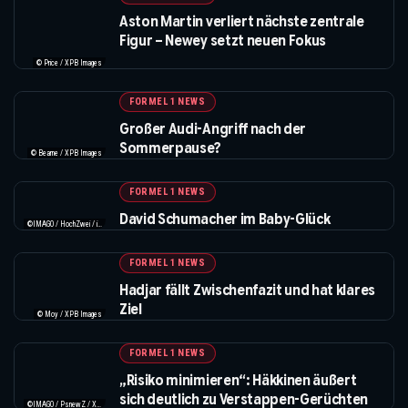
Aston Martin verliert nächste zentrale
Figur – Newey setzt neuen Fokus
© Price / XPB Images
FORMEL 1 NEWS
Großer Audi-Angriff nach der
Sommerpause?
© Bearne / XPB Images
FORMEL 1 NEWS
David Schumacher im Baby-Glück
©IMAGO / HochZwei / instagram.com/davidschumacher_official
FORMEL 1 NEWS
Hadjar fällt Zwischenfazit und hat klares
Ziel
© Moy / XPB Images
FORMEL 1 NEWS
„Risiko minimieren“: Häkkinen äußert
sich deutlich zu Verstappen-Gerüchten
©IMAGO / PsnewZ / XPB Images