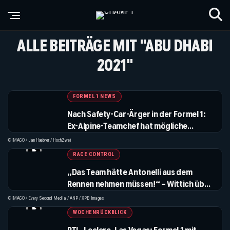
ALLE BEITRÄGE MIT "ABU DHABI
2021"
FORMEL 1 NEWS
Nach Safety-Car-Ärger in der Formel 1:
Ex-Alpine-Teamchef hat mögliche
Lösung
©IMAGO / Jan Huebner / HochZwei
RACE CONTROL
„Das Team hätte Antonelli aus dem
Rennen nehmen müssen!“ – Wittich über
Mercedes, Verstappen und das
©IMAGO / Every Second Media / ANP / XPB Images
Silverstone-Chaos
WOCHENRÜCKBLICK