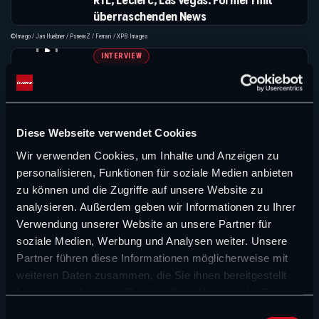
RTL, Leclerc, Las Vegas: Formel 1 mit
überraschenden News
©Imago / Jan Huebner / PsnewZ / Ferrari / XPB Images
INTERVIEW
Heinz-Harald Frentzen: Zwischen
verpasstem WM-Traum, Schumacher-
Vergleichen und einem Kapitel, das seine
©XPB Images / IMAGO / HochZwei / Suedraumfoto
Tochter neu geöffnet hat
Diese Webseite verwendet Cookies
MEHR NEWS
Wir verwenden Cookies, um Inhalte und Anzeigen zu
personalisieren, Funktionen für soziale Medien anbieten
zu können und die Zugriffe auf unsere Website zu
analysieren. Außerdem geben wir Informationen zu Ihrer
Suchen
Suchen
Verwendung unserer Website an unsere Partner für
soziale Medien, Werbung und Analysen weiter. Unsere
Partner führen diese Informationen möglicherweise mit
NEUE ARTIKEL
weiteren Daten zusammen, die Sie ihnen bereitgestellt
haben oder die sie im Rahmen Ihrer Nutzung der Dienste
FORMEL 1 NEWS
gesammelt haben.
E