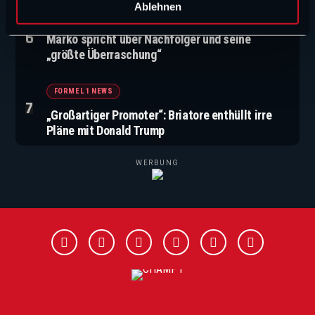
l
Ablehnen
FORMEL 1 NEWS
Marko spricht über Nachfolger und seine
„größte Überraschung“
FORMEL 1 NEWS
„Großartiger Promoter“: Briatore enthüllt irre
Pläne mit Donald Trump
WERBUNG