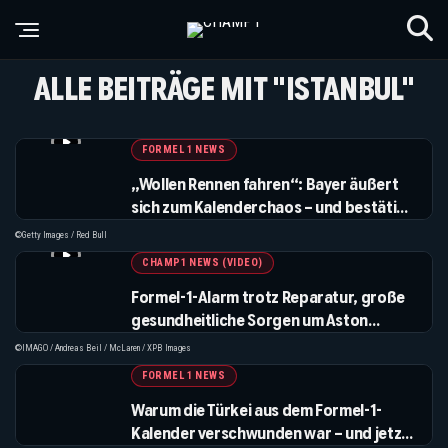
ALLE BEITRÄGE MIT "ISTANBUL"
FORMEL 1 NEWS
„Wollen Rennen fahren“: Bayer äußert
sich zum Kalenderchaos – und bestätigt
Gesprächstermin
©Getty Images / Red Bull
CHAMP1 NEWS (VIDEO)
Formel-1-Alarm trotz Reparatur, große
gesundheitliche Sorgen um Aston
Martin-Mastermind Newey & Red Bull
©IMAGO / Andreas Beil / McLaren / XPB Images
plant offenbar schon nach Verstappen –
FORMEL 1 NEWS
die sechs Themen der Donnerstags-
Warum die Türkei aus dem Formel-1-
Sendung
Kalender verschwunden war – und jetzt