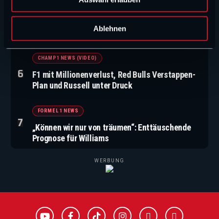
a
h
FORMEL 1 NEWS
l
Ablehnen
„Er war sauer“: Lawson über seinen Weg in die F1
CHAMP1 NEWS (VIDEO)
F1 mit Millionenverlust, Red Bulls Verstappen-
Plan und Russell unter Druck
FORMEL 1 NEWS
„Können wir nur von träumen“: Enttäuschende
Prognose für Williams
WERBUNG