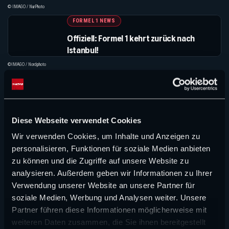
wieder da ist
© IMAGO / NurPhoto
FORMEL 1 NEWS
Offiziell: Formel 1 kehrt zurück nach
Istanbul!
©IMAGO / Nordphoto
FORMEL 1 NEWS
Türkei plant Formel-1-Comeback:
Istanbul Park soll ab 2027 wieder im
Kalender stehen!
Diese Webseite verwendet Cookies
©IMAGO / HochZwei
Wir verwenden Cookies, um Inhalte und Anzeigen zu
MEHR NEWS
personalisieren, Funktionen für soziale Medien anbieten
zu können und die Zugriffe auf unsere Website zu
analysieren. Außerdem geben wir Informationen zu Ihrer
Verwendung unserer Website an unsere Partner für
Suchen
soziale Medien, Werbung und Analysen weiter. Unsere
Suchen
Partner führen diese Informationen möglicherweise mit
weiteren Daten zusammen, die Sie ihnen bereitgestellt