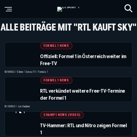
ALLE BEITRÄGE MIT "RTL KAUFT SKY"
FORMEL 1 NEWS
Offiziell: Formel 1 in Österreich weiter im
Free-TV
©IMAGO / Eibner / ServusTV / Formula 1
FORMEL 1 NEWS
RTL verkündet weitere Free-TV-Termine
der Formel 1
© IMAGO / Jan Huebner
CHAMP1 NEWS (VIDEO)
TV-Hammer: RTL und Nitro zeigen Formel
1