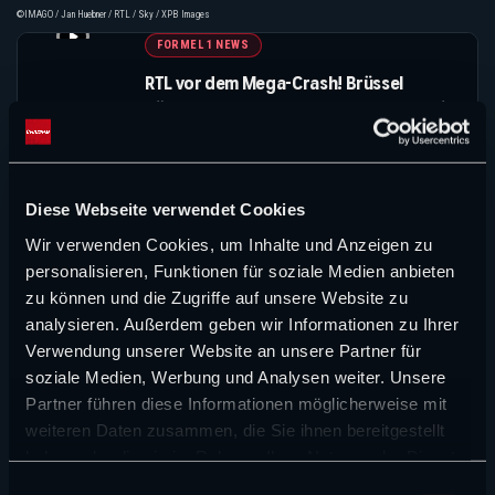
©IMAGO / Jan Huebner / RTL / Sky / XPB Images
FORMEL 1 NEWS
RTL vor dem Mega-Crash! Brüssel
könnte den Sky-Deal sprengen – und die
Formel 1-Rückkehr gleich mit vernichten
© IMAGO / HMB-Media / Getty Images / Red Bull
MEHR NEWS
Diese Webseite verwendet Cookies
Wir verwenden Cookies, um Inhalte und Anzeigen zu
personalisieren, Funktionen für soziale Medien anbieten
Suchen
zu können und die Zugriffe auf unsere Website zu
Suchen
analysieren. Außerdem geben wir Informationen zu Ihrer
Verwendung unserer Website an unsere Partner für
NEUE ARTIKEL
soziale Medien, Werbung und Analysen weiter. Unsere
Partner führen diese Informationen möglicherweise mit
FORMEL 1 NEWS
weiteren Daten zusammen, die Sie ihnen bereitgestellt
haben oder die sie im Rahmen Ihrer Nutzung der Dienste
Das große Halbjahreszeugnis von Surer und
gesammelt haben.
Wittich: Audi und Red Bull kommen schwer ins
E