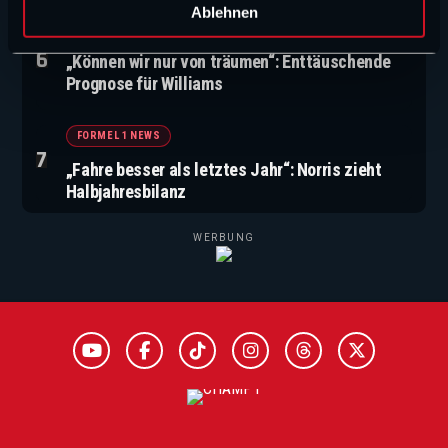
l
Ablehnen
FORMEL 1 NEWS
„Können wir nur von träumen“: Enttäuschende
Prognose für Williams
FORMEL 1 NEWS
„Fahre besser als letztes Jahr“: Norris zieht
Halbjahresbilanz
WERBUNG